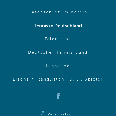
(opens in 
Datenschutz im Verein
Tennis in Deutschland
(opens in new w
Talentinos
(opens in
Deutscher Tennis Bund
(opens in new wi
tennis.de
(ope
Lizenz f. Ranglisten- u. LK-Spieler
(opens in new window)
Vereins-Login