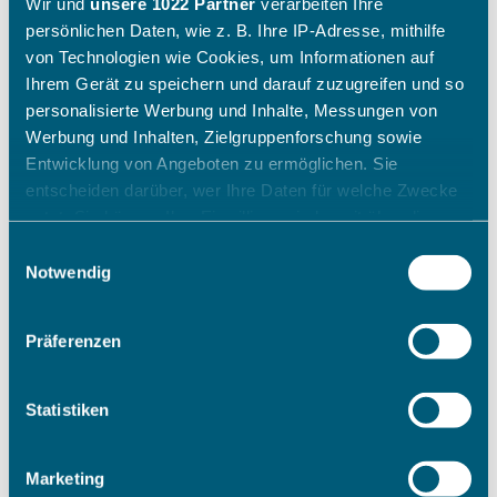
Wir und
unsere 1022 Partner
verarbeiten Ihre
persönlichen Daten, wie z. B. Ihre IP-Adresse, mithilfe
von Technologien wie Cookies, um Informationen auf
Ihrem Gerät zu speichern und darauf zuzugreifen und so
personalisierte Werbung und Inhalte, Messungen von
Werbung und Inhalten, Zielgruppenforschung sowie
Entwicklung von Angeboten zu ermöglichen. Sie
entscheiden darüber, wer Ihre Daten für welche Zwecke
nutzt. Sie können Ihre Einwilligung jederzeit über die
Cookie-Erklärung oder durch Klicken auf das Privacy
Einwilligungsauswahl
Trigger Symbol ändern oder widerrufen
Notwendig
Wenn Sie es erlauben, würden wir auch gerne:
Präferenzen
Informationen über Ihre geografische Lage erfassen,
welche bis auf einige Meter genau sein können
Ihr Gerät durch aktives Scannen nach bestimmten
Statistiken
Merkmalen (Fingerprinting) identifizieren
Erfahren Sie mehr darüber, wie Ihre persönlichen Daten
Marketing
verarbeitet werden, und legen Sie Ihre Präferenzen im