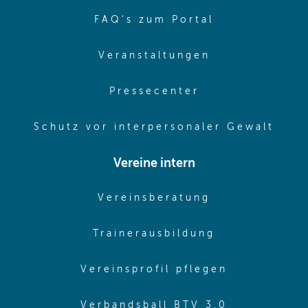
(opens in sa
FAQ's zum Portal
(opens in sam
Veranstaltungen
(opens in same
Pressecenter
(ope
Schutz vor interpersonaler Gewalt
Vereine intern
(opens in sam
Vereinsberatung
(opens in sa
Trainerausbildung
(opens in 
Vereinsprofil pflegen
(opens in 
Verbandsball BTV 3.0