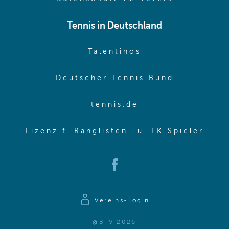
Tennis in Deutschland
(opens in new w
Talentinos
(opens in
Deutscher Tennis Bund
(opens in new wi
tennis.de
(ope
Lizenz f. Ranglisten- u. LK-Spieler
(opens in new window)
Vereins-Login
@BTV 2026