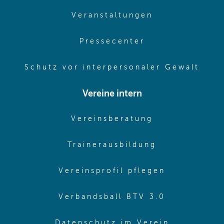
(opens in sam
Veranstaltungen
(opens in same
Pressecenter
(ope
Schutz vor interpersonaler Gewalt
Vereine intern
(opens in sam
Vereinsberatung
(opens in sa
Trainerausbildung
(opens in 
Vereinsprofil pflegen
(opens in 
Verbandsball BTV 3.0
(opens in 
Datenschutz im Verein