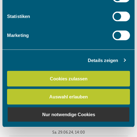
Informationen über Ihre geografische Lage erfassen,
welche bis auf einige Meter genau sein können
Ihr Gerät durch aktives Scannen nach bestimmten
Statistiken
Merkmalen (Fingerprinting) identifizieren
Erfahren Sie mehr darüber, wie Ihre persönlichen Daten
Marketing
verarbeitet werden, und legen Sie Ihre Präferenzen im
Abschnitt Einzelheiten
fest.
Details zeigen
Wir verwenden Cookies, um Inhalte und Anzeigen zu
personalisieren, Funktionen für soziale Medien anbieten
zu können und die Zugriffe auf unsere Website zu
Cookies zulassen
analysieren. Außerdem geben wir Informationen zu Ihrer
Verwendung unserer Website an unsere Partner für
Auswahl erlauben
soziale Medien, Werbung und Analysen weiter. Unsere
Partner führen diese Informationen möglicherweise mit
weiteren Daten zusammen, die Sie ihnen bereitgestellt
Nur notwendige Cookies
haben oder die sie im Rahmen Ihrer Nutzung der Dienste
gesammelt haben.