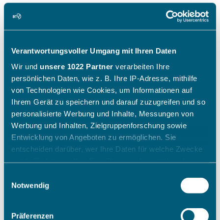
Verantwortungsvoller Umgang mit Ihren Daten
Wir und
unsere 1022 Partner
verarbeiten Ihre
persönlichen Daten, wie z. B. Ihre IP-Adresse, mithilfe
von Technologien wie Cookies, um Informationen auf
Ihrem Gerät zu speichern und darauf zuzugreifen und so
personalisierte Werbung und Inhalte, Messungen von
Werbung und Inhalten, Zielgruppenforschung sowie
Entwicklung von Angeboten zu ermöglichen. Sie
entscheiden darüber, wer Ihre Daten für welche Zwecke
nutzt. Sie können Ihre Einwilligung jederzeit über die
Cookie-Erklärung oder durch Klicken auf das Privacy
Einwilligungsauswahl
Trigger Symbol ändern oder widerrufen
Notwendig
Wenn Sie es erlauben, würden wir auch gerne:
Präferenzen