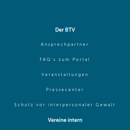
Der BTV
(opens in sa
Ansprechpartner
(opens in sa
FAQ's zum Portal
(opens in sam
Veranstaltungen
(opens in same
Pressecenter
(ope
Schutz vor interpersonaler Gewalt
Vereine intern