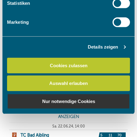
Ihr Gerät durch aktives Scannen nach bestimmten
Statistiken
Merkmalen (Fingerprinting) identifizieren
Erfahren Sie mehr darüber, wie Ihre persönlichen Daten
Marketing
verarbeitet werden, und legen Sie Ihre Präferenzen im
Abschnitt Einzelheiten
fest.
Details zeigen
Wir verwenden Cookies, um Inhalte und Anzeigen zu
personalisieren, Funktionen für soziale Medien anbieten
zu können und die Zugriffe auf unsere Website zu
Cookies zulassen
analysieren. Außerdem geben wir Informationen zu Ihrer
Verwendung unserer Website an unsere Partner für
Auswahl erlauben
soziale Medien, Werbung und Analysen weiter. Unsere
Partner führen diese Informationen möglicherweise mit
weiteren Daten zusammen, die Sie ihnen bereitgestellt
Nur notwendige Cookies
haben oder die sie im Rahmen Ihrer Nutzung der Dienste
gesammelt haben.