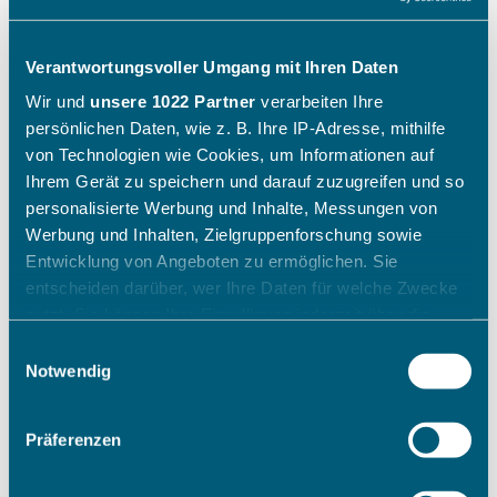
Verantwortungsvoller Umgang mit Ihren Daten
Wir und
unsere 1022 Partner
verarbeiten Ihre
persönlichen Daten, wie z. B. Ihre IP-Adresse, mithilfe
von Technologien wie Cookies, um Informationen auf
Ihrem Gerät zu speichern und darauf zuzugreifen und so
personalisierte Werbung und Inhalte, Messungen von
Werbung und Inhalten, Zielgruppenforschung sowie
Entwicklung von Angeboten zu ermöglichen. Sie
entscheiden darüber, wer Ihre Daten für welche Zwecke
nutzt. Sie können Ihre Einwilligung jederzeit über die
Cookie-Erklärung oder durch Klicken auf das Privacy
Einwilligungsauswahl
Trigger Symbol ändern oder widerrufen
Notwendig
Wenn Sie es erlauben, würden wir auch gerne:
Präferenzen
Informationen über Ihre geografische Lage erfassen,
welche bis auf einige Meter genau sein können