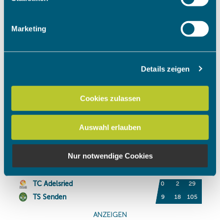
Merkmalen (Fingerprinting) identifizieren
Erfahren Sie mehr darüber, wie Ihre persönlichen Daten
Marketing
verarbeitet werden, und legen Sie Ihre Präferenzen im
Abschnitt Einzelheiten
fest.
Details zeigen
Wir verwenden Cookies, um Inhalte und Anzeigen zu
personalisieren, Funktionen für soziale Medien anbieten
zu können und die Zugriffe auf unsere Website zu
Cookies zulassen
analysieren. Außerdem geben wir Informationen zu Ihrer
Verwendung unserer Website an unsere Partner für
Auswahl erlauben
soziale Medien, Werbung und Analysen weiter. Unsere
Partner führen diese Informationen möglicherweise mit
weiteren Daten zusammen, die Sie ihnen bereitgestellt
Nur notwendige Cookies
haben oder die sie im Rahmen Ihrer Nutzung der Dienste
gesammelt haben.