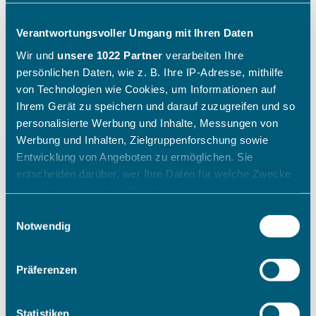
Verantwortungsvoller Umgang mit Ihren Daten
Wir und
unsere 1022 Partner
verarbeiten Ihre
persönlichen Daten, wie z. B. Ihre IP-Adresse, mithilfe
von Technologien wie Cookies, um Informationen auf
Ihrem Gerät zu speichern und darauf zuzugreifen und so
personalisierte Werbung und Inhalte, Messungen von
Werbung und Inhalten, Zielgruppenforschung sowie
Entwicklung von Angeboten zu ermöglichen. Sie
entscheiden darüber, wer Ihre Daten für welche Zwecke
nutzt. Sie können Ihre Einwilligung jederzeit über die
Cookie-Erklärung oder durch Klicken auf das Privacy
Einwilligungsauswahl
Trigger Symbol ändern oder widerrufen
Notwendig
Wenn Sie es erlauben, würden wir auch gerne:
Präferenzen
Informationen über Ihre geografische Lage erfassen,
welche bis auf einige Meter genau sein können
Ihr Gerät durch aktives Scannen nach bestimmten
Statistiken