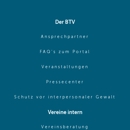
Der BTV
(opens in sa
Ansprechpartner
(opens in sa
FAQ's zum Portal
(opens in sam
Veranstaltungen
(opens in same
Pressecenter
(ope
Schutz vor interpersonaler Gewalt
Vereine intern
(opens in sam
Vereinsberatung