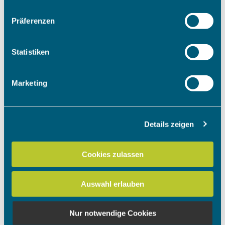
Wenn Sie es erlauben, würden wir auch gerne:
Präferenzen
Informationen über Ihre geografische Lage erfassen,
welche bis auf einige Meter genau sein können
Ihr Gerät durch aktives Scannen nach bestimmten
Statistiken
Merkmalen (Fingerprinting) identifizieren
Erfahren Sie mehr darüber, wie Ihre persönlichen Daten
Marketing
verarbeitet werden, und legen Sie Ihre Präferenzen im
Abschnitt Einzelheiten
fest.
Details zeigen
Wir verwenden Cookies, um Inhalte und Anzeigen zu
personalisieren, Funktionen für soziale Medien anbieten
zu können und die Zugriffe auf unsere Website zu
Cookies zulassen
analysieren. Außerdem geben wir Informationen zu Ihrer
Verwendung unserer Website an unsere Partner für
Auswahl erlauben
soziale Medien, Werbung und Analysen weiter. Unsere
Partner führen diese Informationen möglicherweise mit
weiteren Daten zusammen, die Sie ihnen bereitgestellt
Nur notwendige Cookies
haben oder die sie im Rahmen Ihrer Nutzung der Dienste