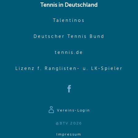
Tennis in Deutschland
(opens in new w
Talentinos
(opens in
Deutscher Tennis Bund
(opens in new wi
tennis.de
(ope
Lizenz f. Ranglisten- u. LK-Spieler
(opens in new window)
Vereins-Login
@BTV 2026
(opens in same window)
Impressum