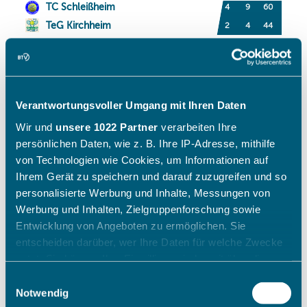
Verantwortungsvoller Umgang mit Ihren Daten
Wir und
unsere 1022 Partner
verarbeiten Ihre
persönlichen Daten, wie z. B. Ihre IP-Adresse, mithilfe
von Technologien wie Cookies, um Informationen auf
Ihrem Gerät zu speichern und darauf zuzugreifen und so
personalisierte Werbung und Inhalte, Messungen von
Werbung und Inhalten, Zielgruppenforschung sowie
Entwicklung von Angeboten zu ermöglichen. Sie
entscheiden darüber, wer Ihre Daten für welche Zwecke
nutzt. Sie können Ihre Einwilligung jederzeit über die
Cookie-Erklärung oder durch Klicken auf das Privacy
Einwilligungsauswahl
Trigger Symbol ändern oder widerrufen
Notwendig