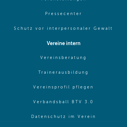
(opens in same
Pressecenter
(ope
Schutz vor interpersonaler Gewalt
Vereine intern
(opens in sam
Vereinsberatung
(opens in sa
Trainerausbildung
(opens in 
Vereinsprofil pflegen
(opens in 
Verbandsball BTV 3.0
(opens in 
Datenschutz im Verein