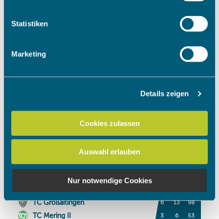
welche bis auf einige Meter genau sein können
Ihr Gerät durch aktives Scannen nach bestimmten
Statistiken
Merkmalen (Fingerprinting) identifizieren
Erfahren Sie mehr darüber, wie Ihre persönlichen Daten
Marketing
verarbeitet werden, und legen Sie Ihre Präferenzen im
Abschnitt Einzelheiten
fest.
Details zeigen
Wir verwenden Cookies, um Inhalte und Anzeigen zu
personalisieren, Funktionen für soziale Medien anbieten
zu können und die Zugriffe auf unsere Website zu
Cookies zulassen
analysieren. Außerdem geben wir Informationen zu Ihrer
Verwendung unserer Website an unsere Partner für
Auswahl erlauben
soziale Medien, Werbung und Analysen weiter. Unsere
Partner führen diese Informationen möglicherweise mit
weiteren Daten zusammen, die Sie ihnen bereitgestellt
Nur notwendige Cookies
haben oder die sie im Rahmen Ihrer Nutzung der Dienste
gesammelt haben.