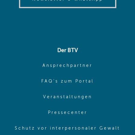
Der BTV
(opens in sa
Ansprechpartner
(opens in sa
FAQ's zum Portal
(opens in sam
Veranstaltungen
(opens in same
Pressecenter
(ope
Schutz vor interpersonaler Gewalt