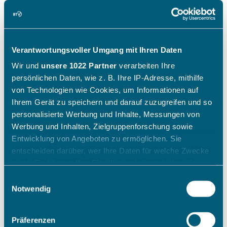
Verantwortungsvoller Umgang mit Ihren Daten
Wir und
unsere 1022 Partner
verarbeiten Ihre
persönlichen Daten, wie z. B. Ihre IP-Adresse, mithilfe
von Technologien wie Cookies, um Informationen auf
Ihrem Gerät zu speichern und darauf zuzugreifen und so
personalisierte Werbung und Inhalte, Messungen von
Werbung und Inhalten, Zielgruppenforschung sowie
Entwicklung von Angeboten zu ermöglichen. Sie
entscheiden darüber, wer Ihre Daten für welche Zwecke
nutzt. Sie können Ihre Einwilligung jederzeit über die
Cookie-Erklärung oder durch Klicken auf das Privacy
Einwilligungsauswahl
Trigger Symbol ändern oder widerrufen
Notwendig
Wenn Sie es erlauben, würden wir auch gerne:
Präferenzen
Informationen über Ihre geografische Lage erfassen,