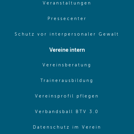
(opens in sam
Veranstaltungen
(opens in same
Pressecenter
(ope
Schutz vor interpersonaler Gewalt
Vereine intern
(opens in sam
Vereinsberatung
(opens in sa
Trainerausbildung
(opens in 
Vereinsprofil pflegen
(opens in 
Verbandsball BTV 3.0
(opens in 
Datenschutz im Verein