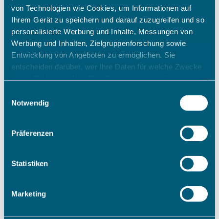
von Technologien wie Cookies, um Informationen auf
Ihrem Gerät zu speichern und darauf zuzugreifen und so
personalisierte Werbung und Inhalte, Messungen von
Werbung und Inhalten, Zielgruppenforschung sowie
Entwicklung von Angeboten zu ermöglichen. Sie
entscheiden darüber, wer Ihre Daten für welche Zwecke
nutzt. Sie können Ihre Einwilligung jederzeit über die
Cookie-Erklärung oder durch Klicken auf das Privacy
Einwilligungsauswahl
Trigger Symbol ändern oder widerrufen
Notwendig
Wenn Sie es erlauben, würden wir auch gerne:
Präferenzen
Informationen über Ihre geografische Lage erfassen,
welche bis auf einige Meter genau sein können
Ihr Gerät durch aktives Scannen nach bestimmten
Statistiken
Merkmalen (Fingerprinting) identifizieren
Erfahren Sie mehr darüber, wie Ihre persönlichen Daten
Marketing
verarbeitet werden, und legen Sie Ihre Präferenzen im
Abschnitt Einzelheiten
fest.