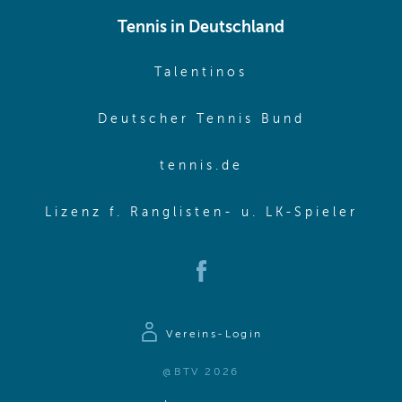
Tennis in Deutschland
(opens in new w
Talentinos
(opens in
Deutscher Tennis Bund
(opens in new wi
tennis.de
(ope
Lizenz f. Ranglisten- u. LK-Spieler
(opens in new window)
Vereins-Login
@BTV 2026