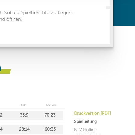
ren Daten
ienste