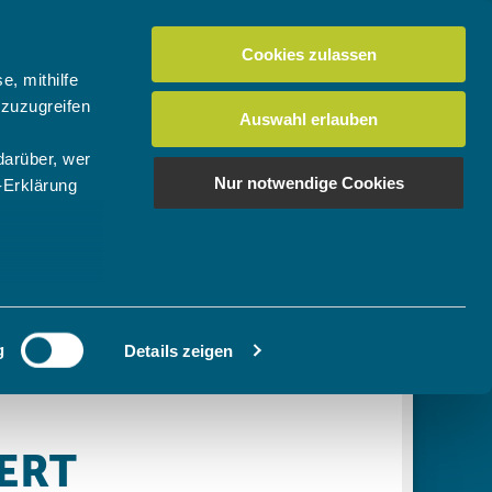
Cookies zulassen
Suchen
tuelles
Der BTV
Mein Verein
e, mithilfe
 zuzugreifen
Auswahl erlauben
darüber, wer
en
os
News Bundes-/Regionalligen
Download-Center
BTV-Magazin "Bayern Tennis"
Suchen
Nur notwendige Cookies
-Erklärung
Video- & Mediencenter
u sein können
Ausschreibungen
ieren
g
Details zeigen
Ihre
le Medien
ir
, Werbung