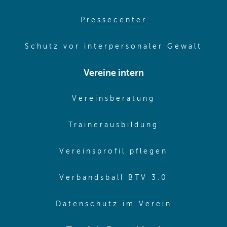
(opens in same
Pressecenter
(ope
Schutz vor interpersonaler Gewalt
Vereine intern
(opens in sam
Vereinsberatung
(opens in sa
Trainerausbildung
(opens in 
Vereinsprofil pflegen
(opens in 
Verbandsball BTV 3.0
(opens in 
Datenschutz im Verein