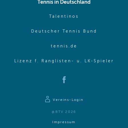
Tennis in Deutschland
(opens in new w
Talentinos
(opens in
Deutscher Tennis Bund
(opens in new wi
tennis.de
(ope
Lizenz f. Ranglisten- u. LK-Spieler
(opens in new window)
Vereins-Login
@BTV 2026
(opens in same window)
Impressum