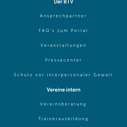
Der BTV
(opens in sa
Ansprechpartner
(opens in sa
FAQ's zum Portal
(opens in sam
Veranstaltungen
(opens in same
Pressecenter
(ope
Schutz vor interpersonaler Gewalt
Vereine intern
(opens in sam
Vereinsberatung
(opens in sa
Trainerausbildung