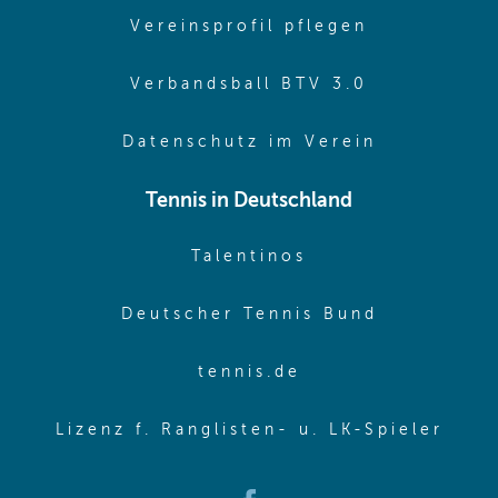
(opens in 
Vereinsprofil pflegen
(opens in 
Verbandsball BTV 3.0
(opens in 
Datenschutz im Verein
Tennis in Deutschland
(opens in new w
Talentinos
(opens in
Deutscher Tennis Bund
(opens in new wi
tennis.de
(ope
Lizenz f. Ranglisten- u. LK-Spieler
(opens in new window)