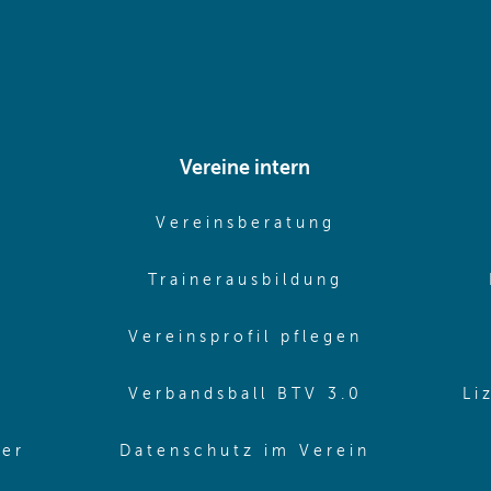
Vereine intern
pens in same window)
(opens in sam
Vereinsberatung
pens in same window)
(opens in sa
Trainerausbildung
pens in same window)
(opens in 
Vereinsprofil pflegen
ns in same window)
(opens in 
Verbandsball BTV 3.0
Li
(opens in 
ler
Datenschutz im Verein
in same window)