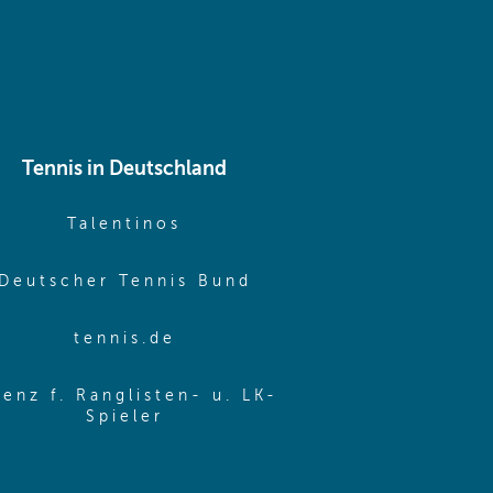
Tennis in Deutschland
e window)
(opens in new window)
Talentinos
me window)
(opens in new window
Deutscher Tennis Bund
same window)
(opens in new window)
tennis.de
same window)
zenz f. Ranglisten- u. LK-
(opens in new window)
Spieler
same window)