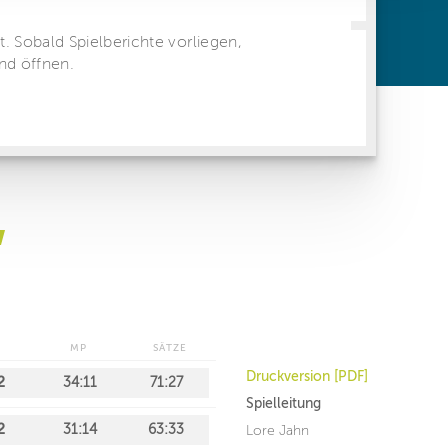
ren Daten
ienste