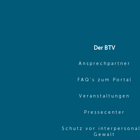
Der BTV
(o
Ansprechpartner
(o
FAQ's zum Portal
(o
Veranstaltungen
(ope
Pressecenter
Schutz vor interpersona
(opens 
Gewalt