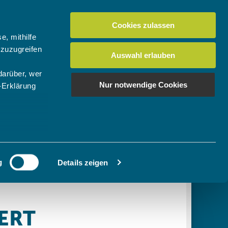
Cookies zulassen
Suchen
tuelles
Der BTV
Mein Verein
e, mithilfe
 zuzugreifen
Auswahl erlauben
darüber, wer
en
os
News Bundes-/Regionalligen
Download-Center
BTV-Magazin "Bayern Tennis"
Suchen
Nur notwendige Cookies
-Erklärung
Video- & Mediencenter
u sein können
Ausschreibungen
ieren
g
Details zeigen
Ihre
le Medien
ir
, Werbung