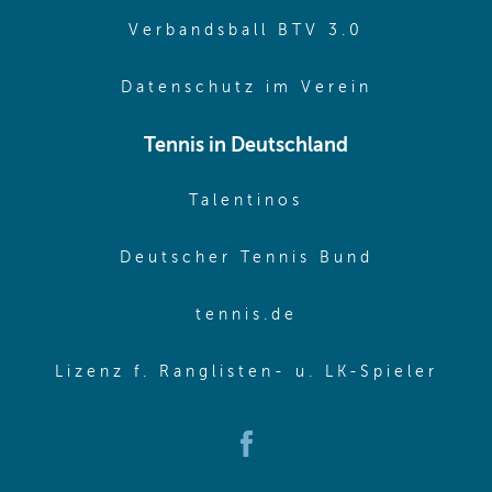
(opens in 
Verbandsball BTV 3.0
(opens in 
Datenschutz im Verein
Tennis in Deutschland
(opens in new w
Talentinos
(opens in
Deutscher Tennis Bund
(opens in new wi
tennis.de
(ope
Lizenz f. Ranglisten- u. LK-Spieler
(opens in new window)