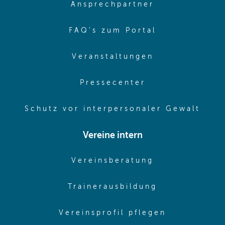
(opens in sa
Ansprechpartner
(opens in sa
FAQ's zum Portal
(opens in sam
Veranstaltungen
(opens in same
Pressecenter
(ope
Schutz vor interpersonaler Gewalt
Vereine intern
(opens in sam
Vereinsberatung
(opens in sa
Trainerausbildung
(opens in 
Vereinsprofil pflegen