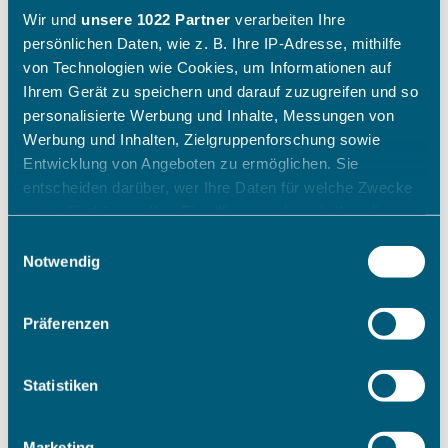
Wir und
unsere 1022 Partner
verarbeiten Ihre
persönlichen Daten, wie z. B. Ihre IP-Adresse, mithilfe
von Technologien wie Cookies, um Informationen auf
Ihrem Gerät zu speichern und darauf zuzugreifen und so
personalisierte Werbung und Inhalte, Messungen von
Werbung und Inhalten, Zielgruppenforschung sowie
Entwicklung von Angeboten zu ermöglichen. Sie
entscheiden darüber, wer Ihre Daten für welche Zwecke
nutzt. Sie können Ihre Einwilligung jederzeit über die
Cookie-Erklärung oder durch Klicken auf das Privacy
Einwilligungsauswahl
Trigger Symbol ändern oder widerrufen
Notwendig
Wenn Sie es erlauben, würden wir auch gerne:
Präferenzen
Informationen über Ihre geografische Lage erfassen,
welche bis auf einige Meter genau sein können
Ihr Gerät durch aktives Scannen nach bestimmten
Statistiken
Merkmalen (Fingerprinting) identifizieren
Erfahren Sie mehr darüber, wie Ihre persönlichen Daten
Marketing