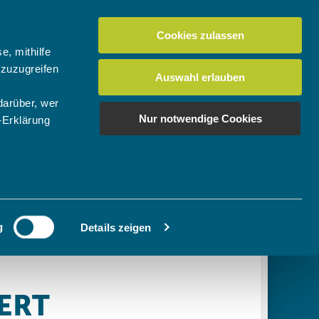
Cookies zulassen
Suchen
tuelles
Der BTV
Mein Verein
e, mithilfe
 zuzugreifen
Auswahl erlauben
darüber, wer
en
os
News Bundes-/Regionalligen
Download-Center
BTV-Magazin "Bayern Tennis"
Suchen
Nur notwendige Cookies
-Erklärung
Video- & Mediencenter
u sein können
Ausschreibungen
ieren
g
Details zeigen
Ihre
le Medien
ir
, Werbung