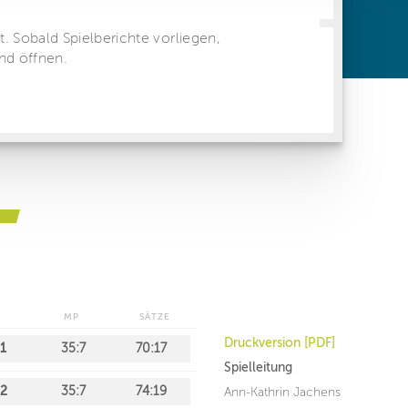
ren Daten
ienste