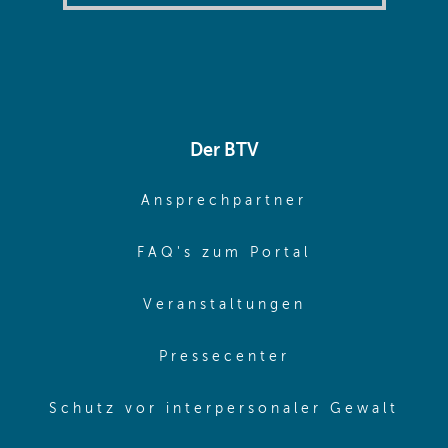
Der BTV
(opens in sa
Ansprechpartner
(opens in sa
FAQ's zum Portal
(opens in sam
Veranstaltungen
(opens in same
Pressecenter
(ope
Schutz vor interpersonaler Gewalt