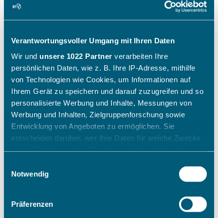
Verantwortungsvoller Umgang mit Ihren Daten
Wir und
unsere 1022 Partner
verarbeiten Ihre
persönlichen Daten, wie z. B. Ihre IP-Adresse, mithilfe
von Technologien wie Cookies, um Informationen auf
Ihrem Gerät zu speichern und darauf zuzugreifen und so
personalisierte Werbung und Inhalte, Messungen von
Werbung und Inhalten, Zielgruppenforschung sowie
Entwicklung von Angeboten zu ermöglichen. Sie
entscheiden darüber, wer Ihre Daten für welche Zwecke
nutzt. Sie können Ihre Einwilligung jederzeit über die
Cookie-Erklärung oder durch Klicken auf das Privacy
Einwilligungsauswahl
Trigger Symbol ändern oder widerrufen
Notwendig
Wenn Sie es erlauben, würden wir auch gerne:
Präferenzen
Informationen über Ihre geografische Lage erfassen,