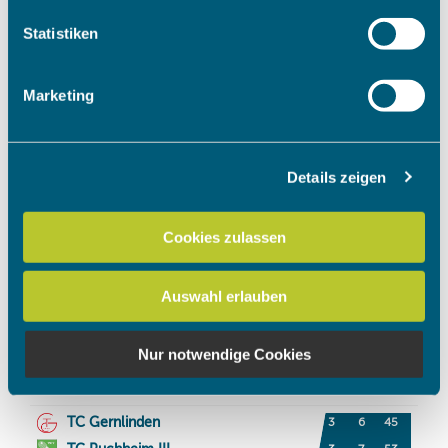
welche bis auf einige Meter genau sein können
Ihr Gerät durch aktives Scannen nach bestimmten
Statistiken
Merkmalen (Fingerprinting) identifizieren
Erfahren Sie mehr darüber, wie Ihre persönlichen Daten
Marketing
verarbeitet werden, und legen Sie Ihre Präferenzen im
Abschnitt Einzelheiten
fest.
Details zeigen
Wir verwenden Cookies, um Inhalte und Anzeigen zu
personalisieren, Funktionen für soziale Medien anbieten
zu können und die Zugriffe auf unsere Website zu
Cookies zulassen
analysieren. Außerdem geben wir Informationen zu Ihrer
Verwendung unserer Website an unsere Partner für
Auswahl erlauben
soziale Medien, Werbung und Analysen weiter. Unsere
Partner führen diese Informationen möglicherweise mit
weiteren Daten zusammen, die Sie ihnen bereitgestellt
Nur notwendige Cookies
haben oder die sie im Rahmen Ihrer Nutzung der Dienste
gesammelt haben.