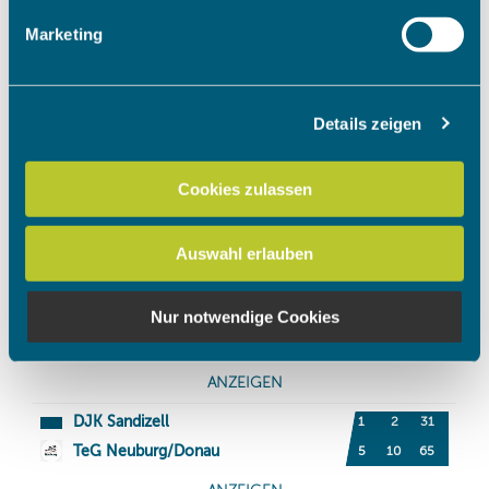
Erfahren Sie mehr darüber, wie Ihre persönlichen Daten
Marketing
verarbeitet werden, und legen Sie Ihre Präferenzen im
Abschnitt Einzelheiten
fest.
Details zeigen
Wir verwenden Cookies, um Inhalte und Anzeigen zu
personalisieren, Funktionen für soziale Medien anbieten
zu können und die Zugriffe auf unsere Website zu
Cookies zulassen
analysieren. Außerdem geben wir Informationen zu Ihrer
Verwendung unserer Website an unsere Partner für
Auswahl erlauben
soziale Medien, Werbung und Analysen weiter. Unsere
Partner führen diese Informationen möglicherweise mit
weiteren Daten zusammen, die Sie ihnen bereitgestellt
Nur notwendige Cookies
haben oder die sie im Rahmen Ihrer Nutzung der Dienste
gesammelt haben.