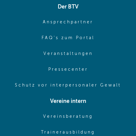
Der BTV
(opens in sa
Ansprechpartner
(opens in sa
FAQ's zum Portal
(opens in sam
Veranstaltungen
(opens in same
Pressecenter
(ope
Schutz vor interpersonaler Gewalt
Vereine intern
(opens in sam
Vereinsberatung
(opens in sa
Trainerausbildung