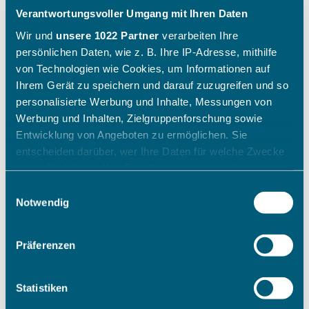
Verantwortungsvoller Umgang mit Ihren Daten
Wir und
unsere 1022 Partner
verarbeiten Ihre
persönlichen Daten, wie z. B. Ihre IP-Adresse, mithilfe
von Technologien wie Cookies, um Informationen auf
Ihrem Gerät zu speichern und darauf zuzugreifen und so
personalisierte Werbung und Inhalte, Messungen von
Werbung und Inhalten, Zielgruppenforschung sowie
Entwicklung von Angeboten zu ermöglichen. Sie
entscheiden darüber, wer Ihre Daten für welche Zwecke
nutzt. Sie können Ihre Einwilligung jederzeit über die
Cookie-Erklärung oder durch Klicken auf das Privacy
Einwilligungsauswahl
Trigger Symbol ändern oder widerrufen
Notwendig
Wenn Sie es erlauben, würden wir auch gerne:
Präferenzen
Informationen über Ihre geografische Lage erfassen,
welche bis auf einige Meter genau sein können
Ihr Gerät durch aktives Scannen nach bestimmten
Statistiken
Merkmalen (Fingerprinting) identifizieren