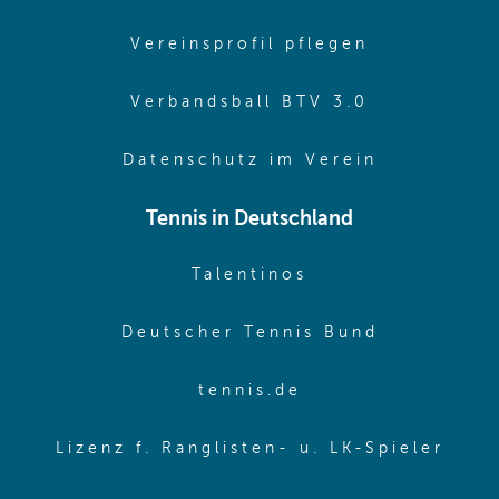
(opens in 
Vereinsprofil pflegen
(opens in 
Verbandsball BTV 3.0
(opens in 
Datenschutz im Verein
Tennis in Deutschland
(opens in new w
Talentinos
(opens in
Deutscher Tennis Bund
(opens in new wi
tennis.de
(ope
Lizenz f. Ranglisten- u. LK-Spieler