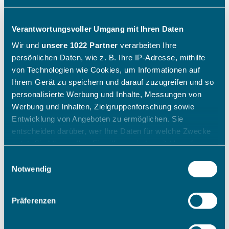
Verantwortungsvoller Umgang mit Ihren Daten
Wir und
unsere 1022 Partner
verarbeiten Ihre
persönlichen Daten, wie z. B. Ihre IP-Adresse, mithilfe
von Technologien wie Cookies, um Informationen auf
Ihrem Gerät zu speichern und darauf zuzugreifen und so
personalisierte Werbung und Inhalte, Messungen von
Werbung und Inhalten, Zielgruppenforschung sowie
Entwicklung von Angeboten zu ermöglichen. Sie
entscheiden darüber, wer Ihre Daten für welche Zwecke
nutzt. Sie können Ihre Einwilligung jederzeit über die
Cookie-Erklärung oder durch Klicken auf das Privacy
Einwilligungsauswahl
Trigger Symbol ändern oder widerrufen
Notwendig
Wenn Sie es erlauben, würden wir auch gerne:
Präferenzen
Informationen über Ihre geografische Lage erfassen,
welche bis auf einige Meter genau sein können