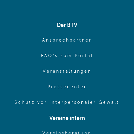
Der BTV
(opens in sa
Ansprechpartner
(opens in sa
FAQ's zum Portal
(opens in sam
Veranstaltungen
(opens in same
Pressecenter
(ope
Schutz vor interpersonaler Gewalt
Vereine intern
(opens in sam
Vereinsberatung