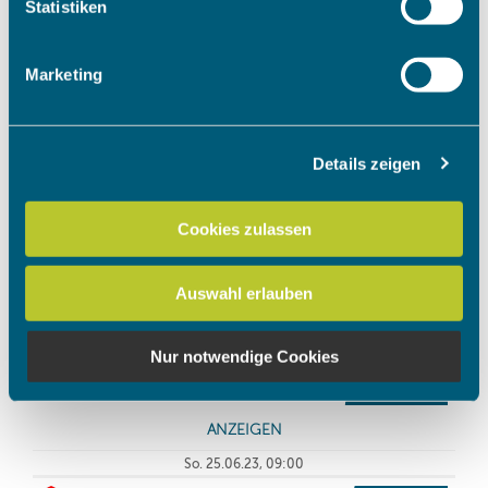
Ihr Gerät durch aktives Scannen nach bestimmten
Statistiken
Merkmalen (Fingerprinting) identifizieren
Erfahren Sie mehr darüber, wie Ihre persönlichen Daten
Marketing
verarbeitet werden, und legen Sie Ihre Präferenzen im
Abschnitt Einzelheiten
fest.
Details zeigen
Wir verwenden Cookies, um Inhalte und Anzeigen zu
personalisieren, Funktionen für soziale Medien anbieten
zu können und die Zugriffe auf unsere Website zu
Cookies zulassen
analysieren. Außerdem geben wir Informationen zu Ihrer
Verwendung unserer Website an unsere Partner für
Auswahl erlauben
soziale Medien, Werbung und Analysen weiter. Unsere
Partner führen diese Informationen möglicherweise mit
weiteren Daten zusammen, die Sie ihnen bereitgestellt
Nur notwendige Cookies
haben oder die sie im Rahmen Ihrer Nutzung der Dienste
gesammelt haben.