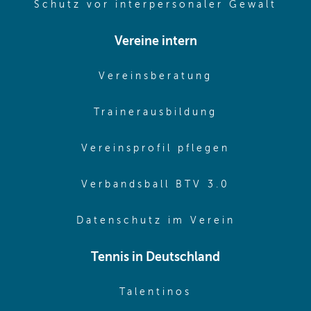
(ope
Schutz vor interpersonaler Gewalt
Vereine intern
(opens in sam
Vereinsberatung
(opens in sa
Trainerausbildung
(opens in 
Vereinsprofil pflegen
(opens in 
Verbandsball BTV 3.0
(opens in 
Datenschutz im Verein
Tennis in Deutschland
(opens in new w
Talentinos