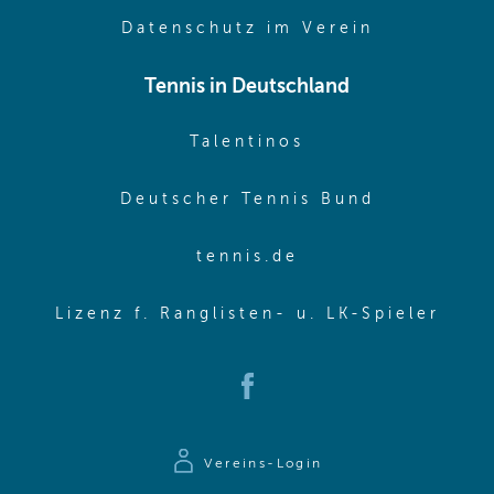
(opens in 
Datenschutz im Verein
Tennis in Deutschland
(opens in new w
Talentinos
(opens in
Deutscher Tennis Bund
(opens in new wi
tennis.de
(ope
Lizenz f. Ranglisten- u. LK-Spieler
(opens in new window)
Vereins-Login