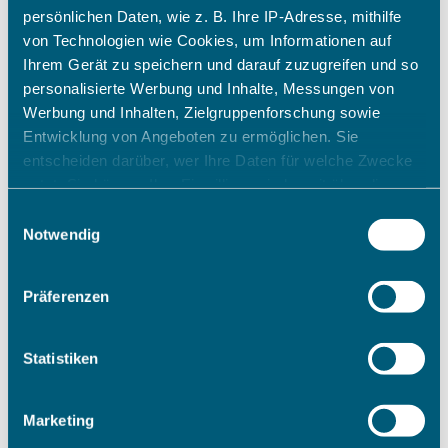
persönlichen Daten, wie z. B. Ihre IP-Adresse, mithilfe
von Technologien wie Cookies, um Informationen auf
Ihrem Gerät zu speichern und darauf zuzugreifen und so
personalisierte Werbung und Inhalte, Messungen von
Werbung und Inhalten, Zielgruppenforschung sowie
Entwicklung von Angeboten zu ermöglichen. Sie
entscheiden darüber, wer Ihre Daten für welche Zwecke
nutzt. Sie können Ihre Einwilligung jederzeit über die
Cookie-Erklärung oder durch Klicken auf das Privacy
Einwilligungsauswahl
Trigger Symbol ändern oder widerrufen
Notwendig
Wenn Sie es erlauben, würden wir auch gerne:
Präferenzen
Informationen über Ihre geografische Lage erfassen,
welche bis auf einige Meter genau sein können
Ihr Gerät durch aktives Scannen nach bestimmten
Statistiken
Merkmalen (Fingerprinting) identifizieren
Erfahren Sie mehr darüber, wie Ihre persönlichen Daten
Marketing
verarbeitet werden, und legen Sie Ihre Präferenzen im