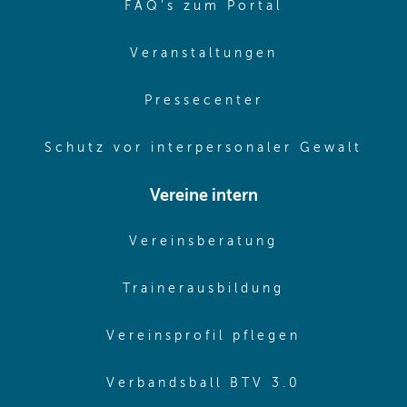
(opens in sa
FAQ's zum Portal
(opens in sam
Veranstaltungen
(opens in same
Pressecenter
(ope
Schutz vor interpersonaler Gewalt
Vereine intern
(opens in sam
Vereinsberatung
(opens in sa
Trainerausbildung
(opens in 
Vereinsprofil pflegen
(opens in 
Verbandsball BTV 3.0