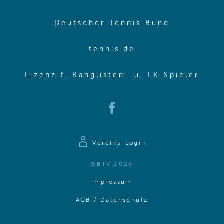
(opens in
Deutscher Tennis Bund
(opens in new wi
tennis.de
(ope
Lizenz f. Ranglisten- u. LK-Spieler
(opens in new window)
Vereins-Login
@BTV 2026
(opens in same window)
Impressum
(opens in same win
AGB / Datenschutz