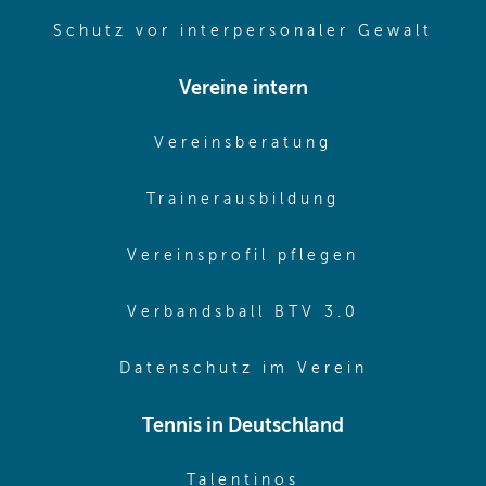
(ope
Schutz vor interpersonaler Gewalt
Vereine intern
(opens in sam
Vereinsberatung
(opens in sa
Trainerausbildung
(opens in 
Vereinsprofil pflegen
(opens in 
Verbandsball BTV 3.0
(opens in 
Datenschutz im Verein
Tennis in Deutschland
(opens in new w
Talentinos