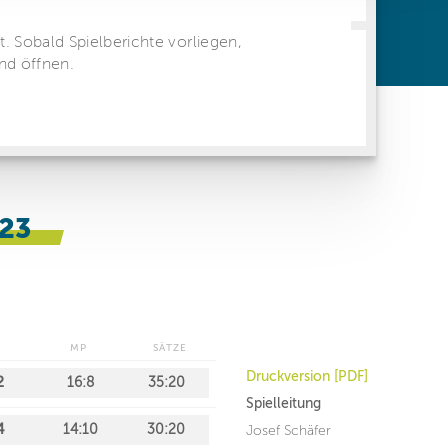
ren Daten
ienste