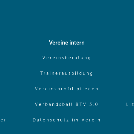
Vereine intern
pens in same window)
(opens in sam
Vereinsberatung
pens in same window)
(opens in sa
Trainerausbildung
pens in same window)
(opens in 
Vereinsprofil pflegen
ns in same window)
(opens in 
Verbandsball BTV 3.0
Li
(opens in 
ler
Datenschutz im Verein
in same window)