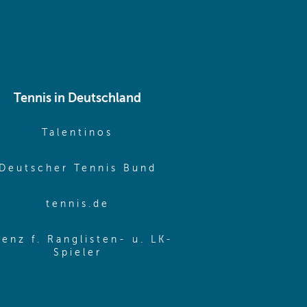
Tennis in Deutschland
e window)
(opens in new window)
Talentinos
me window)
(opens in new window
Deutscher Tennis Bund
same window)
(opens in new window)
tennis.de
same window)
zenz f. Ranglisten- u. LK-
(opens in new window)
Spieler
same window)