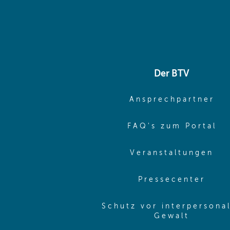
Der BTV
(o
Ansprechpartner
(o
FAQ's zum Portal
(o
Veranstaltungen
(ope
Pressecenter
Schutz vor interpersona
(opens 
Gewalt