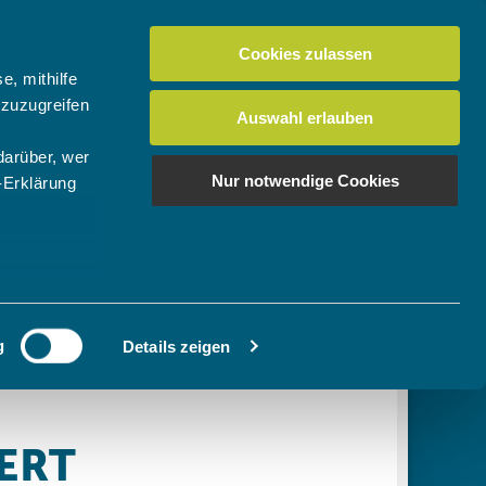
Cookies zulassen
Suchen
tuelles
Der BTV
Mein Verein
e, mithilfe
 zuzugreifen
Auswahl erlauben
darüber, wer
en
os
News Bundes-/Regionalligen
Download-Center
BTV-Magazin "Bayern Tennis"
Suchen
Nur notwendige Cookies
-Erklärung
Video- & Mediencenter
u sein können
Ausschreibungen
ieren
g
Details zeigen
Ihre
le Medien
ir
, Werbung