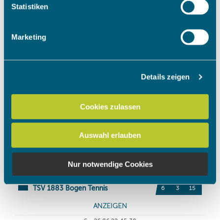
Ihr Gerät durch aktives Scannen nach bestimmten
Statistiken
Merkmalen (Fingerprinting) identifizieren
Erfahren Sie mehr darüber, wie Ihre persönlichen Daten
Marketing
verarbeitet werden, und legen Sie Ihre Präferenzen im
Abschnitt Einzelheiten
fest.
Details zeigen
Wir verwenden Cookies, um Inhalte und Anzeigen zu
personalisieren, Funktionen für soziale Medien anbieten
zu können und die Zugriffe auf unsere Website zu
Cookies zulassen
analysieren. Außerdem geben wir Informationen zu Ihrer
Verwendung unserer Website an unsere Partner für
Auswahl erlauben
soziale Medien, Werbung und Analysen weiter. Unsere
Partner führen diese Informationen möglicherweise mit
weiteren Daten zusammen, die Sie ihnen bereitgestellt
Nur notwendige Cookies
haben oder die sie im Rahmen Ihrer Nutzung der Dienste
gesammelt haben.