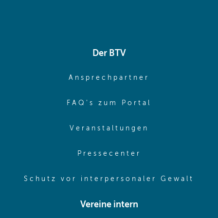
Der BTV
(opens in sa
Ansprechpartner
(opens in sa
FAQ's zum Portal
(opens in sam
Veranstaltungen
(opens in same
Pressecenter
(ope
Schutz vor interpersonaler Gewalt
Vereine intern