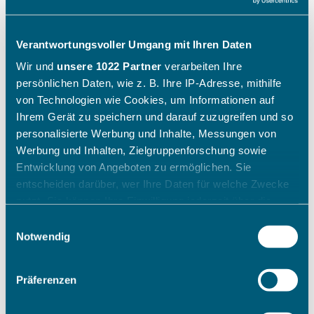
Verantwortungsvoller Umgang mit Ihren Daten
Wir und
unsere 1022 Partner
verarbeiten Ihre
persönlichen Daten, wie z. B. Ihre IP-Adresse, mithilfe
von Technologien wie Cookies, um Informationen auf
Ihrem Gerät zu speichern und darauf zuzugreifen und so
personalisierte Werbung und Inhalte, Messungen von
Werbung und Inhalten, Zielgruppenforschung sowie
Entwicklung von Angeboten zu ermöglichen. Sie
entscheiden darüber, wer Ihre Daten für welche Zwecke
nutzt. Sie können Ihre Einwilligung jederzeit über die
Cookie-Erklärung oder durch Klicken auf das Privacy
Einwilligungsauswahl
Trigger Symbol ändern oder widerrufen
Notwendig
Wenn Sie es erlauben, würden wir auch gerne:
Präferenzen
Informationen über Ihre geografische Lage erfassen,
welche bis auf einige Meter genau sein können