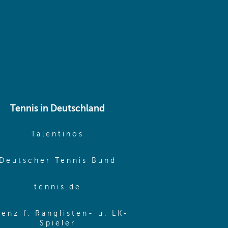
Tennis in Deutschland
e window)
(opens in new window)
Talentinos
me window)
(opens in new window
Deutscher Tennis Bund
same window)
(opens in new window)
tennis.de
same window)
zenz f. Ranglisten- u. LK-
(opens in new window)
Spieler