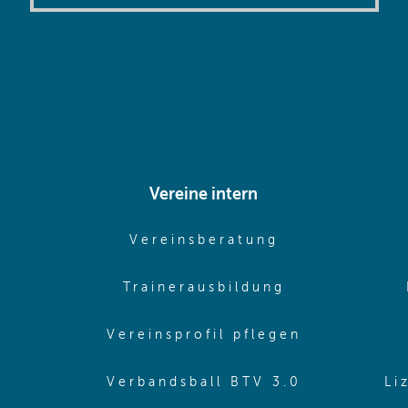
Vereine intern
pens in same window)
(opens in sam
Vereinsberatung
pens in same window)
(opens in sa
Trainerausbildung
pens in same window)
(opens in 
Vereinsprofil pflegen
ns in same window)
(opens in 
Verbandsball BTV 3.0
Li