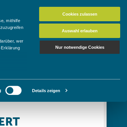
Cookies zulassen
Suchen
tuelles
Der BTV
Mein Verein
e, mithilfe
 zuzugreifen
Auswahl erlauben
darüber, wer
en
os
News Bundes-/Regionalligen
Download-Center
BTV-Magazin "Bayern Tennis"
Suchen
Nur notwendige Cookies
-Erklärung
Video- & Mediencenter
u sein können
Ausschreibungen
ieren
g
Details zeigen
Ihre
le Medien
ir
, Werbung