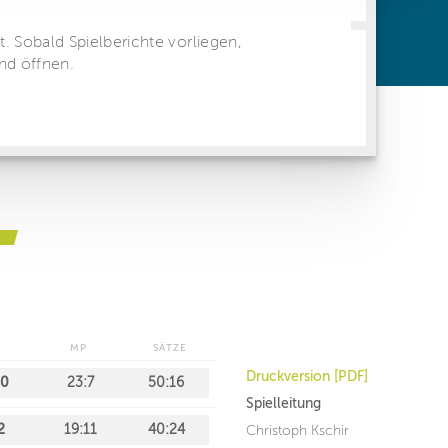
ren Daten
ienste