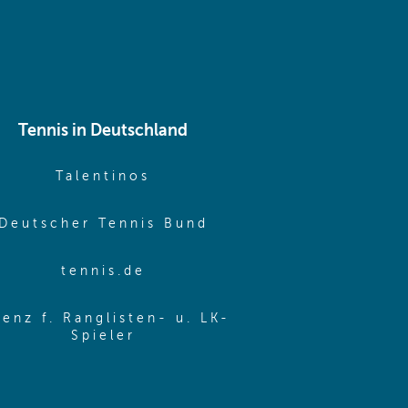
Tennis in Deutschland
e window)
(opens in new window)
Talentinos
me window)
(opens in new window
Deutscher Tennis Bund
same window)
(opens in new window)
tennis.de
same window)
zenz f. Ranglisten- u. LK-
(opens in new window)
Spieler
same window)