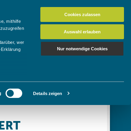
Cookies zulassen
Suchen
tuelles
Der BTV
Mein Verein
e, mithilfe
 zuzugreifen
Auswahl erlauben
darüber, wer
en
os
News Bundes-/Regionalligen
Download-Center
BTV-Magazin "Bayern Tennis"
Suchen
Nur notwendige Cookies
-Erklärung
Video- & Mediencenter
u sein können
Ausschreibungen
ieren
g
Details zeigen
Ihre
le Medien
ir
, Werbung