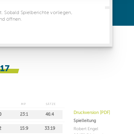
ren Daten
ienste