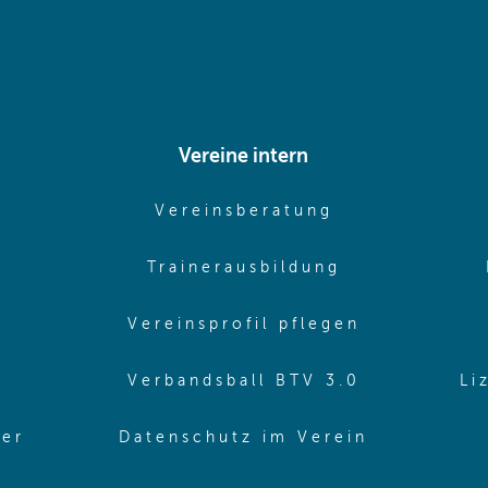
Vereine intern
pens in same window)
(opens in sam
Vereinsberatung
pens in same window)
(opens in sa
Trainerausbildung
pens in same window)
(opens in 
Vereinsprofil pflegen
ns in same window)
(opens in 
Verbandsball BTV 3.0
Li
(opens in 
ler
Datenschutz im Verein
in same window)