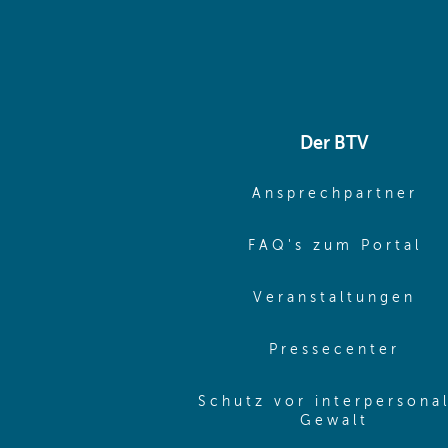
Der BTV
(o
Ansprechpartner
(o
FAQ's zum Portal
(o
Veranstaltungen
(ope
Pressecenter
Schutz vor interpersona
(opens 
Gewalt