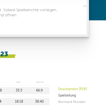
ren Daten
ienste