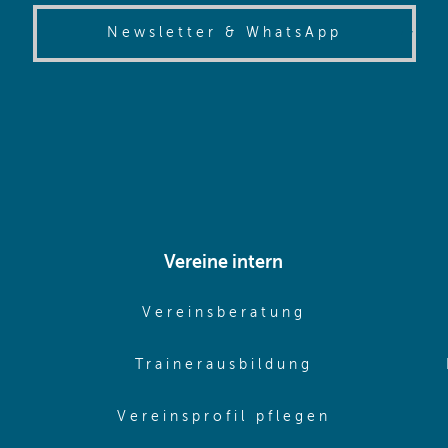
(opens in
Newsletter & WhatsApp
Vereine intern
pens in same window)
(opens in sam
Vereinsberatung
pens in same window)
(opens in sa
Trainerausbildung
pens in same window)
(opens in 
Vereinsprofil pflegen