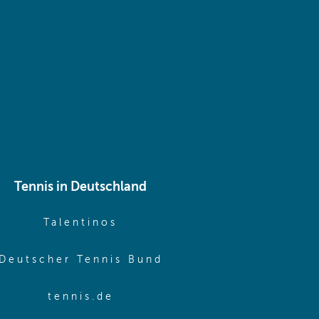
 same window)
Tennis in Deutschland
e window)
(opens in new window)
Talentinos
me window)
(opens in new window
Deutscher Tennis Bund
same window)
(opens in new window)
tennis.de