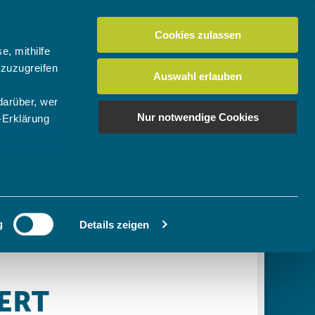
Cookies zulassen
Suchen
tuelles
Der BTV
Mein Verein
e, mithilfe
 zuzugreifen
Auswahl erlauben
darüber, wer
en
os
News Bundes-/Regionalligen
Download-Center
BTV-Magazin "Bayern Tennis"
Suchen
Nur notwendige Cookies
-Erklärung
Video- & Mediencenter
u sein können
Ausschreibungen
ieren
g
Details zeigen
Ihre
le Medien
ir
, Werbung