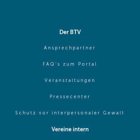
Der BTV
(opens in sa
Ansprechpartner
(opens in sa
FAQ's zum Portal
(opens in sam
Veranstaltungen
(opens in same
Pressecenter
(ope
Schutz vor interpersonaler Gewalt
Vereine intern