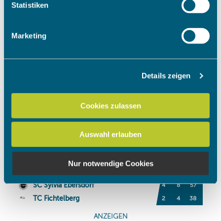
Ihr Gerät durch aktives Scannen nach bestimmten
Statistiken
Merkmalen (Fingerprinting) identifizieren
Erfahren Sie mehr darüber, wie Ihre persönlichen Daten
Marketing
verarbeitet werden, und legen Sie Ihre Präferenzen im
Abschnitt Einzelheiten
fest.
Details zeigen
Wir verwenden Cookies, um Inhalte und Anzeigen zu
personalisieren, Funktionen für soziale Medien anbieten
zu können und die Zugriffe auf unsere Website zu
Cookies zulassen
analysieren. Außerdem geben wir Informationen zu Ihrer
Verwendung unserer Website an unsere Partner für
Auswahl erlauben
soziale Medien, Werbung und Analysen weiter. Unsere
Partner führen diese Informationen möglicherweise mit
weiteren Daten zusammen, die Sie ihnen bereitgestellt
Nur notwendige Cookies
haben oder die sie im Rahmen Ihrer Nutzung der Dienste
gesammelt haben.