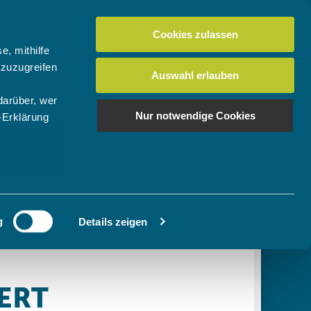
Cookies zulassen
Suchen
tuelles
Der BTV
Mein Verein
e, mithilfe
 zuzugreifen
Auswahl erlauben
darüber, wer
en
os
News Bundes-/Regionalligen
Download-Center
BTV-Magazin "Bayern Tennis"
Suchen
Nur notwendige Cookies
-Erklärung
Video- & Mediencenter
u sein können
Ausschreibungen
ieren
g
Details zeigen
Ihre
le Medien
ir
, Werbung