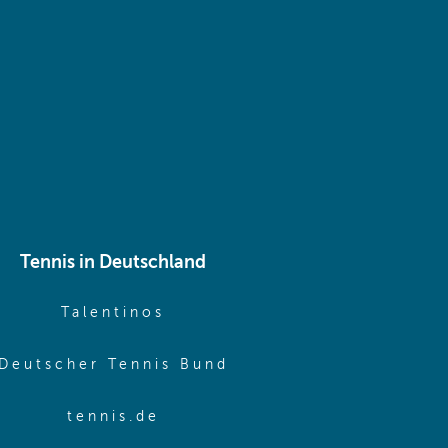
 same window)
Tennis in Deutschland
e window)
(opens in new window)
Talentinos
me window)
(opens in new window
Deutscher Tennis Bund
same window)
(opens in new window)
tennis.de