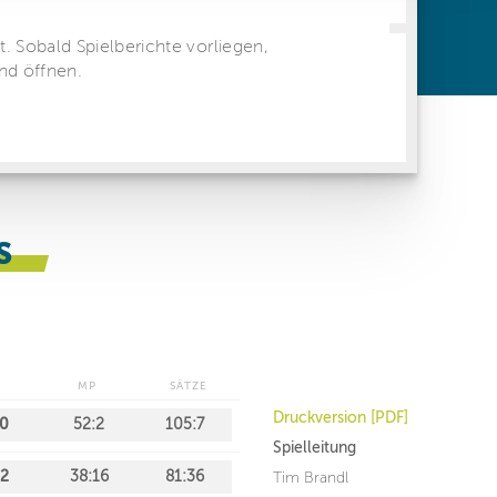
ren Daten
ienste