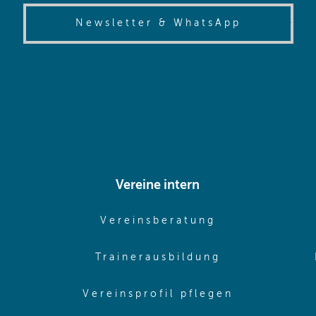
(opens in
Newsletter & WhatsApp
Vereine intern
pens in same window)
(opens in sam
Vereinsberatung
pens in same window)
(opens in sa
Trainerausbildung
pens in same window)
(opens in 
Vereinsprofil pflegen