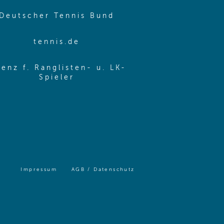
me window)
(opens in new window
Deutscher Tennis Bund
same window)
(opens in new window)
tennis.de
same window)
zenz f. Ranglisten- u. LK-
(opens in new window)
Spieler
same window)
(opens in same window)
(opens in same window)
Impressum
AGB / Datenschutz