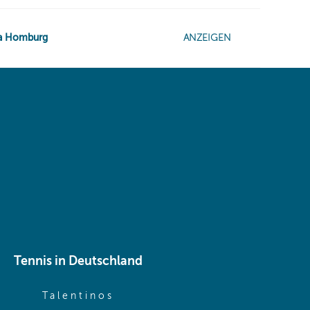
 same window)
Tennis in Deutschland
e window)
(opens in new window)
Talentinos