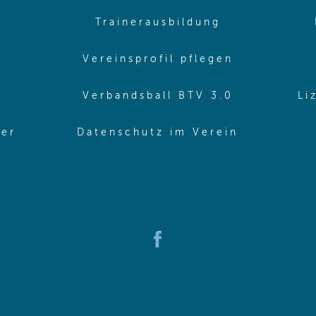
pens in same window)
(opens in sa
Trainerausbildung
pens in same window)
(opens in 
Vereinsprofil pflegen
ns in same window)
(opens in 
Verbandsball BTV 3.0
Li
(opens in 
ler
Datenschutz im Verein
in same window)
(opens in new window)