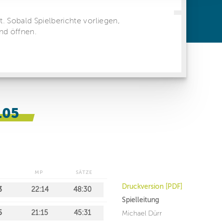
ren Daten
ienste