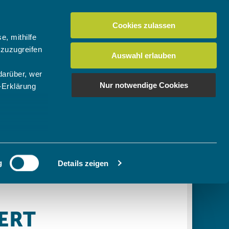
Cookies zulassen
Suchen
tuelles
Der BTV
Mein Verein
e, mithilfe
 zuzugreifen
Auswahl erlauben
darüber, wer
en
os
News Bundes-/Regionalligen
Download-Center
BTV-Magazin "Bayern Tennis"
Suchen
Nur notwendige Cookies
-Erklärung
Video- & Mediencenter
u sein können
Ausschreibungen
ieren
g
Details zeigen
Ihre
le Medien
ir
, Werbung