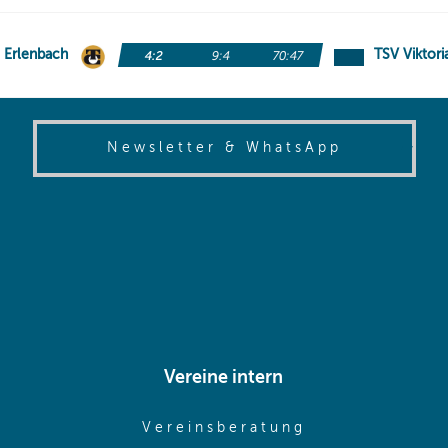
(opens in
Newsletter & WhatsApp
Vereine intern
pens in same window)
(opens in sam
Vereinsberatung