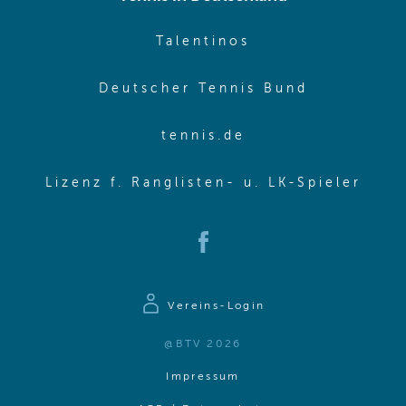
(opens in new w
Talentinos
(opens in
Deutscher Tennis Bund
(opens in new wi
tennis.de
(ope
Lizenz f. Ranglisten- u. LK-Spieler
(opens in new window)
Vereins-Login
@BTV 2026
(opens in same window)
Impressum