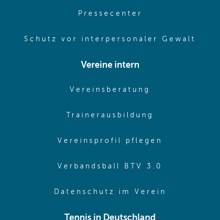
(opens in same
Pressecenter
(ope
Schutz vor interpersonaler Gewalt
Vereine intern
(opens in sam
Vereinsberatung
(opens in sa
Trainerausbildung
(opens in 
Vereinsprofil pflegen
(opens in 
Verbandsball BTV 3.0
(opens in 
Datenschutz im Verein
Tennis in Deutschland