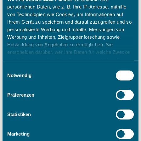
persönlichen Daten, wie z. B. Ihre IP-Adresse, mithilfe
von Technologien wie Cookies, um Informationen auf
Ihrem Gerät zu speichern und darauf zuzugreifen und so
personalisierte Werbung und Inhalte, Messungen von
Werbung und Inhalten, Zielgruppenforschung sowie
Entwicklung von Angeboten zu ermöglichen. Sie
entscheiden darüber, wer Ihre Daten für welche Zwecke
nutzt. Sie können Ihre Einwilligung jederzeit über die
Cookie-Erklärung oder durch Klicken auf das Privacy
Einwilligungsauswahl
Trigger Symbol ändern oder widerrufen
Notwendig
Wenn Sie es erlauben, würden wir auch gerne:
Präferenzen
Informationen über Ihre geografische Lage erfassen,
welche bis auf einige Meter genau sein können
Ihr Gerät durch aktives Scannen nach bestimmten
Statistiken
Merkmalen (Fingerprinting) identifizieren
Erfahren Sie mehr darüber, wie Ihre persönlichen Daten
Marketing
verarbeitet werden, und legen Sie Ihre Präferenzen im