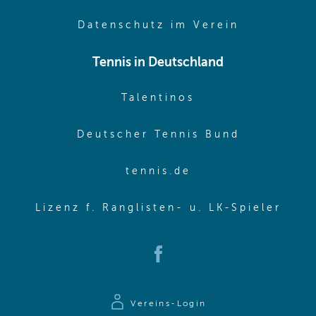
(opens in 
Datenschutz im Verein
Tennis in Deutschland
(opens in new w
Talentinos
(opens in
Deutscher Tennis Bund
(opens in new wi
tennis.de
(ope
Lizenz f. Ranglisten- u. LK-Spieler
(opens in new window)
Vereins-Login