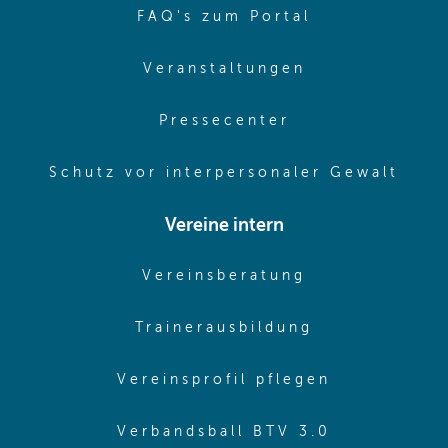
(opens in sa
FAQ's zum Portal
(opens in sam
Veranstaltungen
(opens in same
Pressecenter
(ope
Schutz vor interpersonaler Gewalt
Vereine intern
(opens in sam
Vereinsberatung
(opens in sa
Trainerausbildung
(opens in 
Vereinsprofil pflegen
(opens in 
Verbandsball BTV 3.0