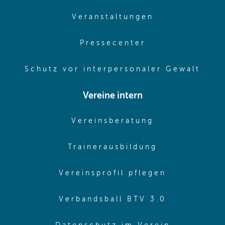
(opens in sam
Veranstaltungen
(opens in same
Pressecenter
(ope
Schutz vor interpersonaler Gewalt
Vereine intern
(opens in sam
Vereinsberatung
(opens in sa
Trainerausbildung
(opens in 
Vereinsprofil pflegen
(opens in 
Verbandsball BTV 3.0