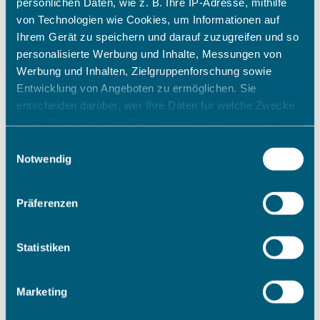
persönlichen Daten, wie z. B. Ihre IP-Adresse, mithilfe
von Technologien wie Cookies, um Informationen auf
Ihrem Gerät zu speichern und darauf zuzugreifen und so
personalisierte Werbung und Inhalte, Messungen von
Werbung und Inhalten, Zielgruppenforschung sowie
Entwicklung von Angeboten zu ermöglichen. Sie
entscheiden darüber, wer Ihre Daten für welche Zwecke
nutzt. Sie können Ihre Einwilligung jederzeit über die
Cookie-Erklärung oder durch Klicken auf das Privacy
Einwilligungsauswahl
Trigger Symbol ändern oder widerrufen
Notwendig
Wenn Sie es erlauben, würden wir auch gerne:
Präferenzen
Informationen über Ihre geografische Lage erfassen,
welche bis auf einige Meter genau sein können
Ihr Gerät durch aktives Scannen nach bestimmten
Statistiken
Merkmalen (Fingerprinting) identifizieren
Erfahren Sie mehr darüber, wie Ihre persönlichen Daten
Marketing
verarbeitet werden, und legen Sie Ihre Präferenzen im
Abschnitt Einzelheiten
fest.