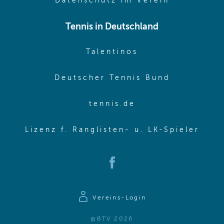
(opens in 
Datenschutz im Verein
Tennis in Deutschland
(opens in new w
Talentinos
(opens in
Deutscher Tennis Bund
(opens in new wi
tennis.de
(ope
Lizenz f. Ranglisten- u. LK-Spieler
(opens in new window)
Vereins-Login
@BTV 2026