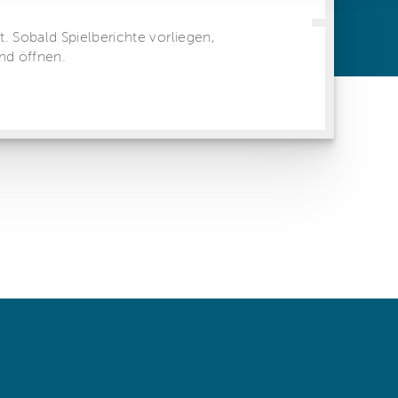
ren Daten
ienste
 same window)