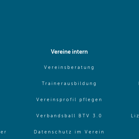
Vereine intern
pens in same window)
(opens in sam
Vereinsberatung
pens in same window)
(opens in sa
Trainerausbildung
pens in same window)
(opens in 
Vereinsprofil pflegen
ns in same window)
(opens in 
Verbandsball BTV 3.0
Li
(opens in 
ler
Datenschutz im Verein
in same window)