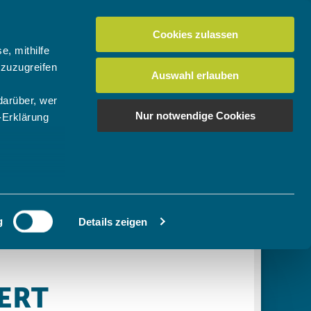
Cookies zulassen
Suchen
tuelles
Der BTV
Mein Verein
e, mithilfe
 zuzugreifen
Auswahl erlauben
darüber, wer
en
os
News Bundes-/Regionalligen
Download-Center
BTV-Magazin "Bayern Tennis"
Suchen
Nur notwendige Cookies
-Erklärung
Video- & Mediencenter
u sein können
Ausschreibungen
ieren
g
Details zeigen
Ihre
le Medien
ir
, Werbung