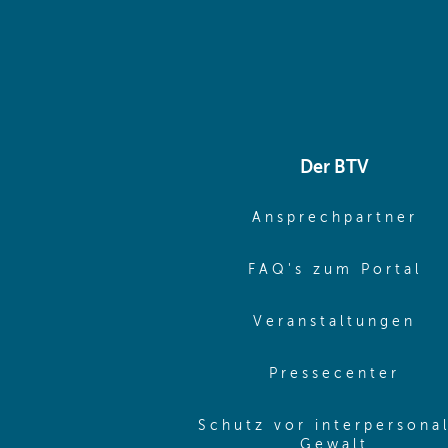
Der BTV
(o
Ansprechpartner
(o
FAQ's zum Portal
(o
Veranstaltungen
(ope
Pressecenter
Schutz vor interpersona
(opens 
Gewalt