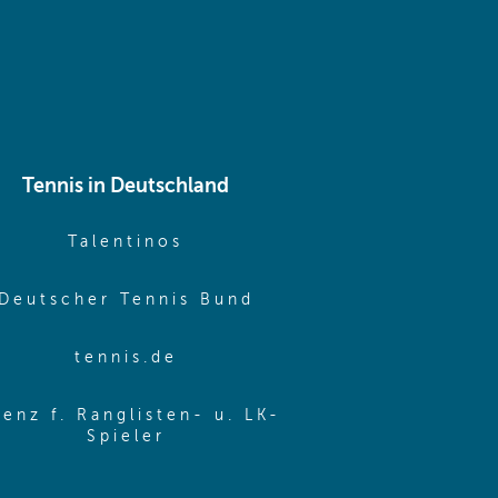
Tennis in Deutschland
e window)
(opens in new window)
Talentinos
me window)
(opens in new window
Deutscher Tennis Bund
same window)
(opens in new window)
tennis.de
same window)
zenz f. Ranglisten- u. LK-
(opens in new window)
Spieler
same window)