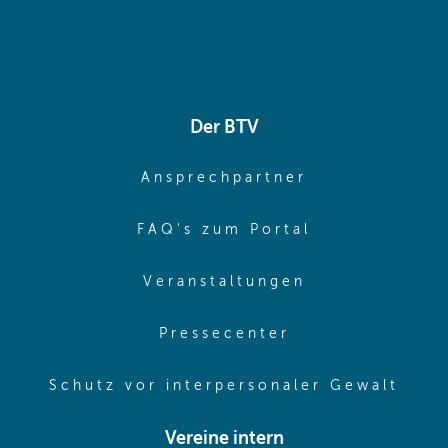
Der BTV
(opens in sa
Ansprechpartner
(opens in sa
FAQ's zum Portal
(opens in sam
Veranstaltungen
(opens in same
Pressecenter
(ope
Schutz vor interpersonaler Gewalt
Vereine intern