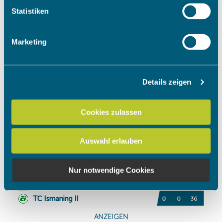
Ihr Gerät durch aktives Scannen nach bestimmten
Statistiken
Merkmalen (Fingerprinting) identifizieren
Erfahren Sie mehr darüber, wie Ihre persönlichen Daten
Marketing
verarbeitet werden, und legen Sie Ihre Präferenzen im
Abschnitt Einzelheiten
fest.
Details zeigen
Wir verwenden Cookies, um Inhalte und Anzeigen zu
personalisieren, Funktionen für soziale Medien anbieten
zu können und die Zugriffe auf unsere Website zu
Cookies zulassen
analysieren. Außerdem geben wir Informationen zu Ihrer
Verwendung unserer Website an unsere Partner für
Auswahl erlauben
soziale Medien, Werbung und Analysen weiter. Unsere
Partner führen diese Informationen möglicherweise mit
weiteren Daten zusammen, die Sie ihnen bereitgestellt
Nur notwendige Cookies
haben oder die sie im Rahmen Ihrer Nutzung der Dienste
gesammelt haben.