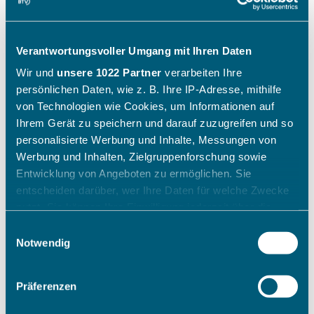
Verantwortungsvoller Umgang mit Ihren Daten
Wir und
unsere 1022 Partner
verarbeiten Ihre
persönlichen Daten, wie z. B. Ihre IP-Adresse, mithilfe
von Technologien wie Cookies, um Informationen auf
Ihrem Gerät zu speichern und darauf zuzugreifen und so
personalisierte Werbung und Inhalte, Messungen von
Werbung und Inhalten, Zielgruppenforschung sowie
Entwicklung von Angeboten zu ermöglichen. Sie
entscheiden darüber, wer Ihre Daten für welche Zwecke
nutzt. Sie können Ihre Einwilligung jederzeit über die
Cookie-Erklärung oder durch Klicken auf das Privacy
Einwilligungsauswahl
Trigger Symbol ändern oder widerrufen
Notwendig
Wenn Sie es erlauben, würden wir auch gerne:
Präferenzen
Informationen über Ihre geografische Lage erfassen,
welche bis auf einige Meter genau sein können