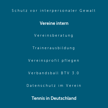
(ope
Schutz vor interpersonaler Gewalt
Vereine intern
(opens in sam
Vereinsberatung
(opens in sa
Trainerausbildung
(opens in 
Vereinsprofil pflegen
(opens in 
Verbandsball BTV 3.0
(opens in 
Datenschutz im Verein
Tennis in Deutschland