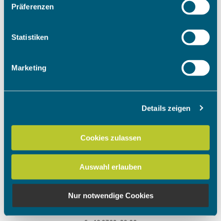
Präferenzen
Informationen über Ihre geografische Lage erfassen,
welche bis auf einige Meter genau sein können
Ihr Gerät durch aktives Scannen nach bestimmten
Statistiken
Merkmalen (Fingerprinting) identifizieren
Erfahren Sie mehr darüber, wie Ihre persönlichen Daten
Marketing
verarbeitet werden, und legen Sie Ihre Präferenzen im
Abschnitt Einzelheiten
fest.
Details zeigen
Wir verwenden Cookies, um Inhalte und Anzeigen zu
personalisieren, Funktionen für soziale Medien anbieten
zu können und die Zugriffe auf unsere Website zu
Cookies zulassen
analysieren. Außerdem geben wir Informationen zu Ihrer
Verwendung unserer Website an unsere Partner für
Auswahl erlauben
soziale Medien, Werbung und Analysen weiter. Unsere
Partner führen diese Informationen möglicherweise mit
weiteren Daten zusammen, die Sie ihnen bereitgestellt
Nur notwendige Cookies
haben oder die sie im Rahmen Ihrer Nutzung der Dienste
gesammelt haben.