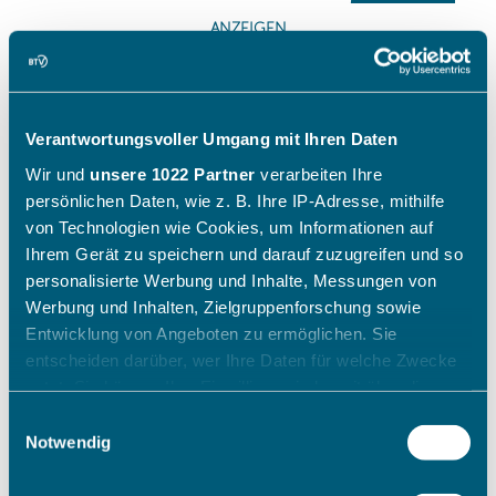
Verantwortungsvoller Umgang mit Ihren Daten
Wir und
unsere 1022 Partner
verarbeiten Ihre
persönlichen Daten, wie z. B. Ihre IP-Adresse, mithilfe
von Technologien wie Cookies, um Informationen auf
Ihrem Gerät zu speichern und darauf zuzugreifen und so
personalisierte Werbung und Inhalte, Messungen von
Werbung und Inhalten, Zielgruppenforschung sowie
Entwicklung von Angeboten zu ermöglichen. Sie
entscheiden darüber, wer Ihre Daten für welche Zwecke
nutzt. Sie können Ihre Einwilligung jederzeit über die
Cookie-Erklärung oder durch Klicken auf das Privacy
Einwilligungsauswahl
Trigger Symbol ändern oder widerrufen
Notwendig
Wenn Sie es erlauben, würden wir auch gerne: