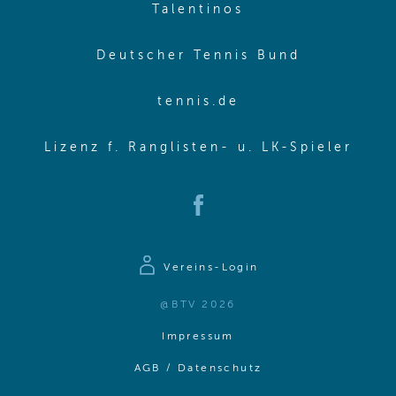
(opens in new w
Talentinos
(opens in
Deutscher Tennis Bund
(opens in new wi
tennis.de
(ope
Lizenz f. Ranglisten- u. LK-Spieler
(opens in new window)
Vereins-Login
@BTV 2026
(opens in same window)
Impressum
(opens in same win
AGB / Datenschutz