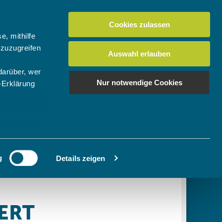
Cookies zulassen
Suchen
tuelles
Der BTV
Mein Verein
e, mithilfe
 zuzugreifen
Auswahl erlauben
darüber, wer
en
os
News Bundes-/Regionalligen
Download-Center
BTV-Magazin "Bayern Tennis"
Suchen
Nur notwendige Cookies
-Erklärung
Video- & Mediencenter
u sein können
Ausschreibungen
ieren
g
Details zeigen
Ihre
le Medien
ir
, Werbung