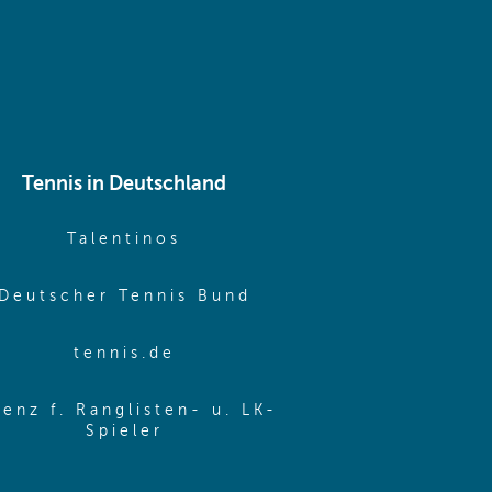
Tennis in Deutschland
e window)
(opens in new window)
Talentinos
me window)
(opens in new window
Deutscher Tennis Bund
same window)
(opens in new window)
tennis.de
same window)
zenz f. Ranglisten- u. LK-
(opens in new window)
Spieler
same window)