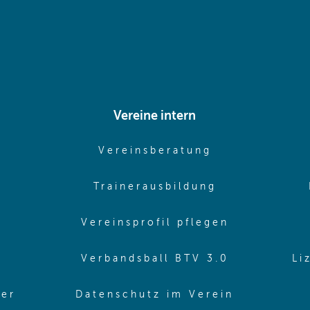
Vereine intern
pens in same window)
(opens in sam
Vereinsberatung
pens in same window)
(opens in sa
Trainerausbildung
pens in same window)
(opens in 
Vereinsprofil pflegen
ns in same window)
(opens in 
Verbandsball BTV 3.0
Li
(opens in 
ler
Datenschutz im Verein
in same window)