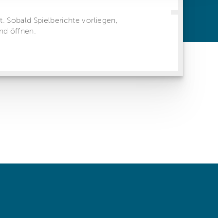
ren Daten
ienste
 same window)