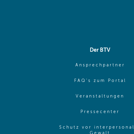
Der BTV
(o
Ansprechpartner
(o
FAQ's zum Portal
(o
Veranstaltungen
(ope
Pressecenter
Schutz vor interpersona
(opens 
Gewalt