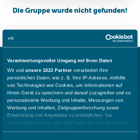
Verantwortungsvoller Umgang mit Ihren Daten
(opens in
Newsletter & WhatsApp
Wir und
unsere 1022 Partner
verarbeiten Ihre
persönlichen Daten, wie z. B. Ihre IP-Adresse, mithilfe
von Technologien wie Cookies, um Informationen auf
Ihrem Gerät zu speichern und darauf zuzugreifen und so
personalisierte Werbung und Inhalte, Messungen von
Werbung und Inhalten, Zielgruppenforschung sowie
Entwicklung von Angeboten zu ermöglichen. Sie
Der BTV
entscheiden darüber, wer Ihre Daten für welche Zwecke
nutzt. Sie können Ihre Einwilligung jederzeit über die
(opens in sa
Ansprechpartner
Cookie-Erklärung oder durch Klicken auf das Privacy
Einwilligungsauswahl