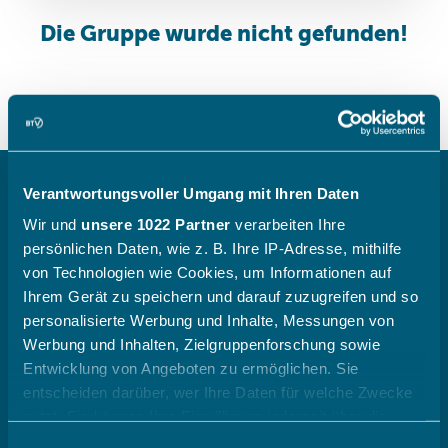
Verantwortungsvoller Umgang mit Ihren Daten
(opens in
Newsletter & WhatsApp
Wir und
unsere 1022 Partner
verarbeiten Ihre
persönlichen Daten, wie z. B. Ihre IP-Adresse, mithilfe
von Technologien wie Cookies, um Informationen auf
Ihrem Gerät zu speichern und darauf zuzugreifen und so
personalisierte Werbung und Inhalte, Messungen von
Werbung und Inhalten, Zielgruppenforschung sowie
Entwicklung von Angeboten zu ermöglichen. Sie
Der BTV
entscheiden darüber, wer Ihre Daten für welche Zwecke
nutzt. Sie können Ihre Einwilligung jederzeit über die
(opens in sa
Ansprechpartner
Cookie-Erklärung oder durch Klicken auf das Privacy
Einwilligungsauswahl