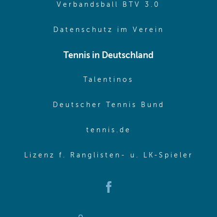
(opens in 
Verbandsball BTV 3.0
(opens in 
Datenschutz im Verein
Tennis in Deutschland
(opens in new w
Talentinos
(opens in
Deutscher Tennis Bund
(opens in new wi
tennis.de
(ope
Lizenz f. Ranglisten- u. LK-Spieler
(opens in new window)