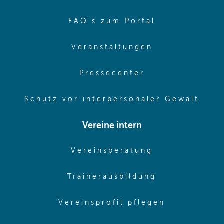
(opens in sa
FAQ's zum Portal
(opens in sam
Veranstaltungen
(opens in same
Pressecenter
(ope
Schutz vor interpersonaler Gewalt
Vereine intern
(opens in sam
Vereinsberatung
(opens in sa
Trainerausbildung
(opens in 
Vereinsprofil pflegen