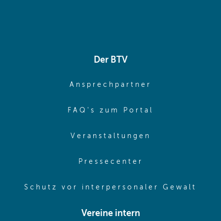
Der BTV
(opens in sa
Ansprechpartner
(opens in sa
FAQ's zum Portal
(opens in sam
Veranstaltungen
(opens in same
Pressecenter
(ope
Schutz vor interpersonaler Gewalt
Vereine intern