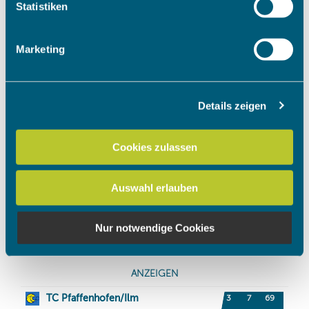
Ihr Gerät durch aktives Scannen nach bestimmten
Statistiken
Merkmalen (Fingerprinting) identifizieren
Erfahren Sie mehr darüber, wie Ihre persönlichen Daten
Marketing
verarbeitet werden, und legen Sie Ihre Präferenzen im
Abschnitt Einzelheiten
fest.
Details zeigen
Wir verwenden Cookies, um Inhalte und Anzeigen zu
personalisieren, Funktionen für soziale Medien anbieten
zu können und die Zugriffe auf unsere Website zu
Cookies zulassen
analysieren. Außerdem geben wir Informationen zu Ihrer
Verwendung unserer Website an unsere Partner für
Auswahl erlauben
soziale Medien, Werbung und Analysen weiter. Unsere
Partner führen diese Informationen möglicherweise mit
weiteren Daten zusammen, die Sie ihnen bereitgestellt
Nur notwendige Cookies
haben oder die sie im Rahmen Ihrer Nutzung der Dienste
gesammelt haben.