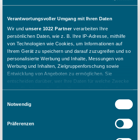
Verantwortungsvoller Umgang mit Ihren Daten
Wir und
unsere 1022 Partner
verarbeiten Ihre
persönlichen Daten, wie z. B. Ihre IP-Adresse, mithilfe
von Technologien wie Cookies, um Informationen auf
Ihrem Gerät zu speichern und darauf zuzugreifen und so
personalisierte Werbung und Inhalte, Messungen von
Werbung und Inhalten, Zielgruppenforschung sowie
Entwicklung von Angeboten zu ermöglichen. Sie
entscheiden darüber, wer Ihre Daten für welche Zwecke
nutzt. Sie können Ihre Einwilligung jederzeit über die
Cookie-Erklärung oder durch Klicken auf das Privacy
Einwilligungsauswahl
Trigger Symbol ändern oder widerrufen
Notwendig
Wenn Sie es erlauben, würden wir auch gerne:
Präferenzen
Informationen über Ihre geografische Lage erfassen,
welche bis auf einige Meter genau sein können