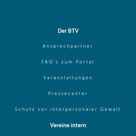
Der BTV
(opens in sa
Ansprechpartner
(opens in sa
FAQ's zum Portal
(opens in sam
Veranstaltungen
(opens in same
Pressecenter
(ope
Schutz vor interpersonaler Gewalt
Vereine intern