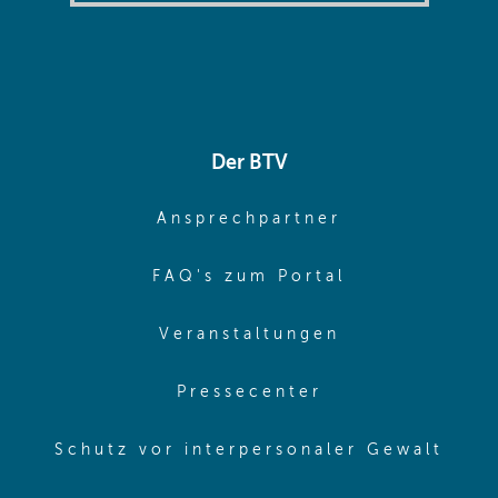
Der BTV
(opens in sa
Ansprechpartner
(opens in sa
FAQ's zum Portal
(opens in sam
Veranstaltungen
(opens in same
Pressecenter
(ope
Schutz vor interpersonaler Gewalt