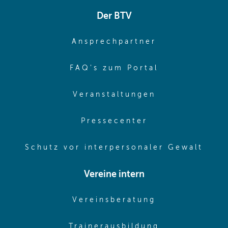
Der BTV
(opens in sa
Ansprechpartner
(opens in sa
FAQ's zum Portal
(opens in sam
Veranstaltungen
(opens in same
Pressecenter
(ope
Schutz vor interpersonaler Gewalt
Vereine intern
(opens in sam
Vereinsberatung
(opens in sa
Trainerausbildung