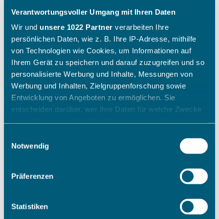
Verantwortungsvoller Umgang mit Ihren Daten
Wir und
unsere 1022 Partner
verarbeiten Ihre
persönlichen Daten, wie z. B. Ihre IP-Adresse, mithilfe
von Technologien wie Cookies, um Informationen auf
Ihrem Gerät zu speichern und darauf zuzugreifen und so
personalisierte Werbung und Inhalte, Messungen von
Werbung und Inhalten, Zielgruppenforschung sowie
Entwicklung von Angeboten zu ermöglichen. Sie
entscheiden darüber, wer Ihre Daten für welche Zwecke
nutzt. Sie können Ihre Einwilligung jederzeit über die
Cookie-Erklärung oder durch Klicken auf das Privacy
Einwilligungsauswahl
Trigger Symbol ändern oder widerrufen
Notwendig
Wenn Sie es erlauben, würden wir auch gerne:
Präferenzen
Informationen über Ihre geografische Lage erfassen,
welche bis auf einige Meter genau sein können
Ihr Gerät durch aktives Scannen nach bestimmten
Statistiken
Merkmalen (Fingerprinting) identifizieren