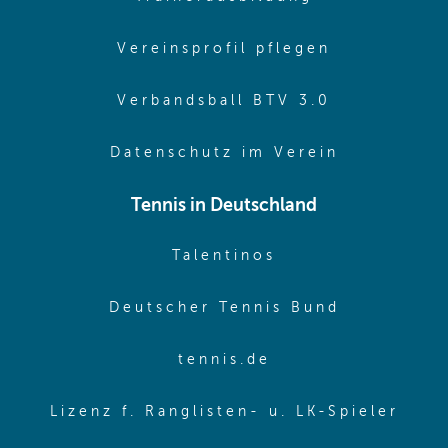
(opens in 
Vereinsprofil pflegen
(opens in 
Verbandsball BTV 3.0
(opens in 
Datenschutz im Verein
Tennis in Deutschland
(opens in new w
Talentinos
(opens in
Deutscher Tennis Bund
(opens in new wi
tennis.de
(ope
Lizenz f. Ranglisten- u. LK-Spieler