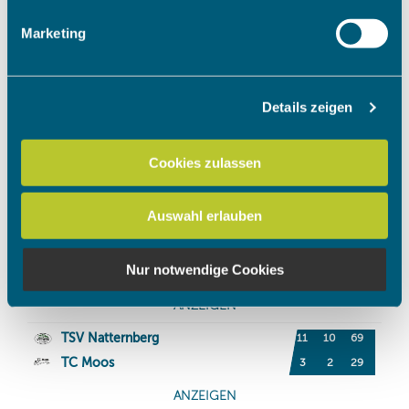
Erfahren Sie mehr darüber, wie Ihre persönlichen Daten
Marketing
verarbeitet werden, und legen Sie Ihre Präferenzen im
Abschnitt Einzelheiten
fest.
Details zeigen
Wir verwenden Cookies, um Inhalte und Anzeigen zu
personalisieren, Funktionen für soziale Medien anbieten
zu können und die Zugriffe auf unsere Website zu
Cookies zulassen
analysieren. Außerdem geben wir Informationen zu Ihrer
Verwendung unserer Website an unsere Partner für
Auswahl erlauben
soziale Medien, Werbung und Analysen weiter. Unsere
Partner führen diese Informationen möglicherweise mit
weiteren Daten zusammen, die Sie ihnen bereitgestellt
Nur notwendige Cookies
haben oder die sie im Rahmen Ihrer Nutzung der Dienste
gesammelt haben.