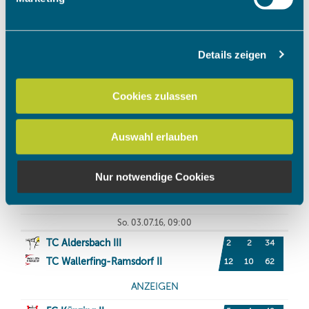
verarbeitet werden, und legen Sie Ihre Präferenzen im
Abschnitt Einzelheiten
fest.
Details zeigen
Wir verwenden Cookies, um Inhalte und Anzeigen zu
personalisieren, Funktionen für soziale Medien anbieten
zu können und die Zugriffe auf unsere Website zu
Cookies zulassen
analysieren. Außerdem geben wir Informationen zu Ihrer
Verwendung unserer Website an unsere Partner für
Auswahl erlauben
soziale Medien, Werbung und Analysen weiter. Unsere
Partner führen diese Informationen möglicherweise mit
weiteren Daten zusammen, die Sie ihnen bereitgestellt
Nur notwendige Cookies
haben oder die sie im Rahmen Ihrer Nutzung der Dienste
gesammelt haben.