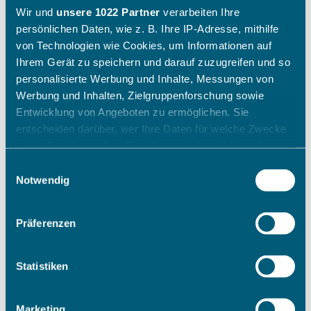
Wir und
unsere 1022 Partner
verarbeiten Ihre
persönlichen Daten, wie z. B. Ihre IP-Adresse, mithilfe
von Technologien wie Cookies, um Informationen auf
Ihrem Gerät zu speichern und darauf zuzugreifen und so
personalisierte Werbung und Inhalte, Messungen von
Werbung und Inhalten, Zielgruppenforschung sowie
Entwicklung von Angeboten zu ermöglichen. Sie
entscheiden darüber, wer Ihre Daten für welche Zwecke
nutzt. Sie können Ihre Einwilligung jederzeit über die
Cookie-Erklärung oder durch Klicken auf das Privacy
Einwilligungsauswahl
Trigger Symbol ändern oder widerrufen
Notwendig
Wenn Sie es erlauben, würden wir auch gerne:
Präferenzen
Informationen über Ihre geografische Lage erfassen,
welche bis auf einige Meter genau sein können
Ihr Gerät durch aktives Scannen nach bestimmten
Statistiken
Merkmalen (Fingerprinting) identifizieren
Erfahren Sie mehr darüber, wie Ihre persönlichen Daten
Marketing