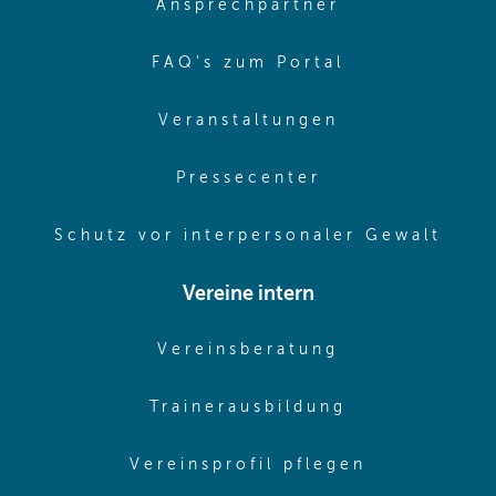
(opens in sa
Ansprechpartner
(opens in sa
FAQ's zum Portal
(opens in sam
Veranstaltungen
(opens in same
Pressecenter
(ope
Schutz vor interpersonaler Gewalt
Vereine intern
(opens in sam
Vereinsberatung
(opens in sa
Trainerausbildung
(opens in 
Vereinsprofil pflegen