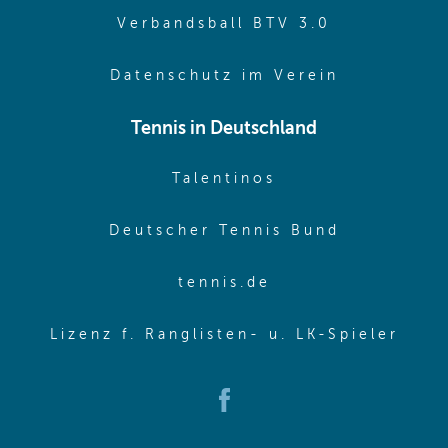
(opens in 
Verbandsball BTV 3.0
(opens in 
Datenschutz im Verein
Tennis in Deutschland
(opens in new w
Talentinos
(opens in
Deutscher Tennis Bund
(opens in new wi
tennis.de
(ope
Lizenz f. Ranglisten- u. LK-Spieler
(opens in new window)