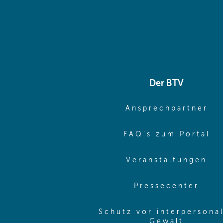
Der BTV
(o
Ansprechpartner
(o
FAQ's zum Portal
(o
Veranstaltungen
(ope
Pressecenter
Schutz vor interpersona
(opens 
Gewalt