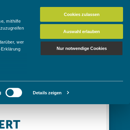
Cookies zulassen
Suchen
tuelles
Der BTV
Mein Verein
e, mithilfe
 zuzugreifen
Auswahl erlauben
darüber, wer
en
os
News Bundes-/Regionalligen
Download-Center
BTV-Magazin "Bayern Tennis"
Suchen
Nur notwendige Cookies
-Erklärung
Video- & Mediencenter
u sein können
Ausschreibungen
ieren
g
Details zeigen
Ihre
le Medien
ir
, Werbung