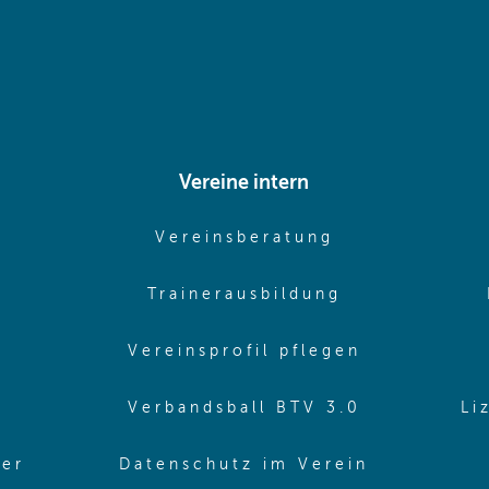
Vereine intern
pens in same window)
(opens in sam
Vereinsberatung
pens in same window)
(opens in sa
Trainerausbildung
pens in same window)
(opens in 
Vereinsprofil pflegen
ns in same window)
(opens in 
Verbandsball BTV 3.0
Li
(opens in 
ler
Datenschutz im Verein
in same window)