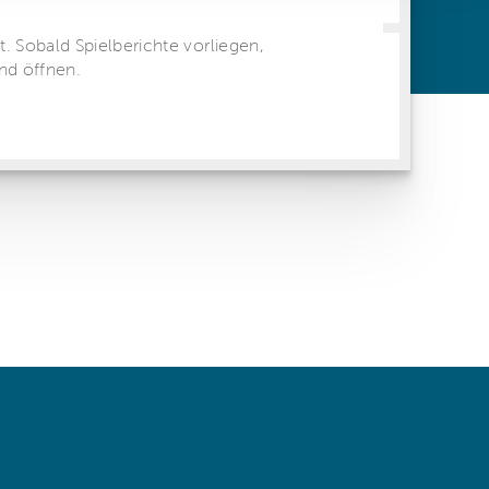
ren Daten
ienste
 same window)