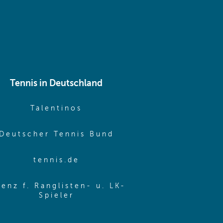
Tennis in Deutschland
e window)
(opens in new window)
Talentinos
me window)
(opens in new window
Deutscher Tennis Bund
same window)
(opens in new window)
tennis.de
same window)
zenz f. Ranglisten- u. LK-
(opens in new window)
Spieler
same window)