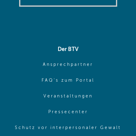
Der BTV
(opens in sa
Ansprechpartner
(opens in sa
FAQ's zum Portal
(opens in sam
Veranstaltungen
(opens in same
Pressecenter
(ope
Schutz vor interpersonaler Gewalt