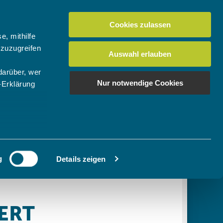
Cookies zulassen
Suchen
tuelles
Der BTV
Mein Verein
e, mithilfe
 zuzugreifen
Auswahl erlauben
darüber, wer
en
os
News Bundes-/Regionalligen
Download-Center
BTV-Magazin "Bayern Tennis"
Suchen
Nur notwendige Cookies
-Erklärung
Video- & Mediencenter
u sein können
Ausschreibungen
ieren
g
Details zeigen
Ihre
le Medien
ir
, Werbung