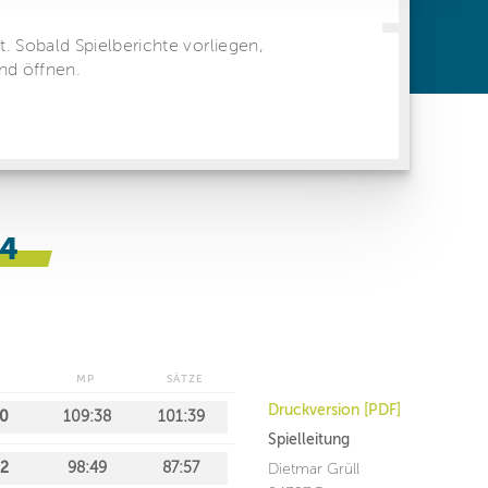
ren Daten
ienste