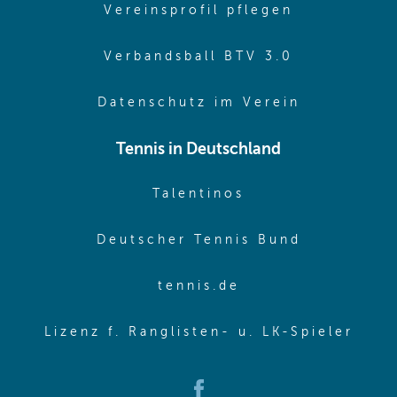
(opens in 
Vereinsprofil pflegen
(opens in 
Verbandsball BTV 3.0
(opens in 
Datenschutz im Verein
Tennis in Deutschland
(opens in new w
Talentinos
(opens in
Deutscher Tennis Bund
(opens in new wi
tennis.de
(ope
Lizenz f. Ranglisten- u. LK-Spieler
(opens in new window)