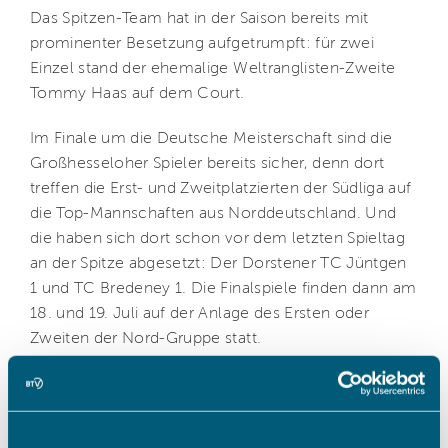
Das Spitzen-Team hat in der Saison bereits mit
prominenter Besetzung aufgetrumpft: für zwei
Einzel stand der ehemalige Weltranglisten-Zweite
Tommy Haas auf dem Court.
Im Finale um die Deutsche Meisterschaft sind die
Großhesseloher Spieler bereits sicher, denn dort
treffen die Erst- und Zweitplatzierten der Südliga auf
die Top-Mannschaften aus Norddeutschland. Und
die haben sich dort schon vor dem letzten Spieltag
an der Spitze abgesetzt: Der Dorstener TC Jüntgen
1 und TC Bredeney 1. Die Finalspiele finden dann am
18. und 19. Juli auf der Anlage des Ersten oder
Zweiten der Nord-Gruppe statt.
Sollte Großhesselohe in Karsruhe gewinnen, hätte
der MTTC Iphitos noch Chancen auf Tabellenplatz 2
und damit die Teilnahme an der Endrunde in