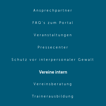
(opens in sa
Ansprechpartner
(opens in sa
FAQ's zum Portal
(opens in sam
Veranstaltungen
(opens in same
Pressecenter
(ope
Schutz vor interpersonaler Gewalt
Vereine intern
(opens in sam
Vereinsberatung
(opens in sa
Trainerausbildung