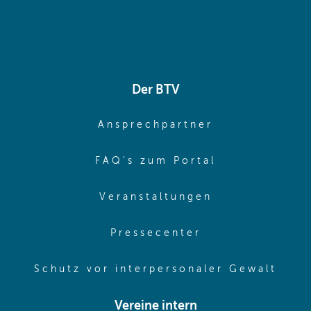
Der BTV
(opens in sa
Ansprechpartner
(opens in sa
FAQ's zum Portal
(opens in sam
Veranstaltungen
(opens in same
Pressecenter
(ope
Schutz vor interpersonaler Gewalt
Vereine intern