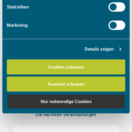
Um das Video anzuschauen, müssen
Ihr Gerät durch aktives Scannen nach bestimmten
Statistiken
die Marketing Cookies akzeptiert
Merkmalen (Fingerprinting) identifizieren
werden.
Erfahren Sie mehr darüber, wie Ihre persönlichen Daten
Marketing
verarbeitet werden, und legen Sie Ihre Präferenzen im
Abschnitt Einzelheiten
fest.
Cookies akzeptieren
Details zeigen
Wir verwenden Cookies, um Inhalte und Anzeigen zu
personalisieren, Funktionen für soziale Medien anbieten
zu können und die Zugriffe auf unsere Website zu
Cookies zulassen
analysieren. Außerdem geben wir Informationen zu Ihrer
Verwendung unserer Website an unsere Partner für
Auswahl erlauben
soziale Medien, Werbung und Analysen weiter. Unsere
Partner führen diese Informationen möglicherweise mit
weiteren Daten zusammen, die Sie ihnen bereitgestellt
Nur notwendige Cookies
haben oder die sie im Rahmen Ihrer Nutzung der Dienste
gesammelt haben.