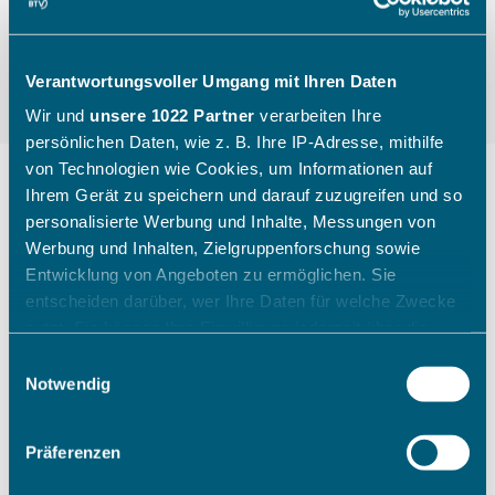
Verantwortungsvoller Umgang mit Ihren Daten
Wir und
unsere 1022 Partner
verarbeiten Ihre
persönlichen Daten, wie z. B. Ihre IP-Adresse, mithilfe
von Technologien wie Cookies, um Informationen auf
Ihrem Gerät zu speichern und darauf zuzugreifen und so
personalisierte Werbung und Inhalte, Messungen von
"Die Kinder gehen mit einem
Werbung und Inhalten, Zielgruppenforschung sowie
breiten Grinsen nach Hause"
Entwicklung von Angeboten zu ermöglichen. Sie
entscheiden darüber, wer Ihre Daten für welche Zwecke
nutzt. Sie können Ihre Einwilligung jederzeit über die
Wie ein Sichtungstag des Bayerischen Tennis-
Cookie-Erklärung oder durch Klicken auf das Privacy
Einwilligungsauswahl
Verbandes aussieht, zeigt Katharina Raasch (BTV-
Trigger Symbol ändern oder widerrufen
Notwendig
Koordinatorin Talentförderung Südbayern) am
Beispiel aus Augsburg im Juli 2026.
Wenn Sie es erlauben, würden wir auch gerne:
Präferenzen
Informationen über Ihre geografische Lage erfassen,
welche bis auf einige Meter genau sein können