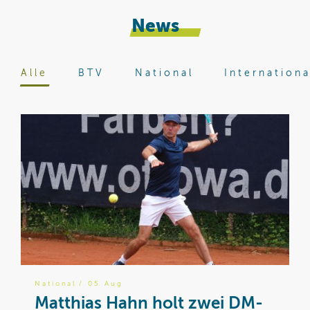
News
Alle
BTV
National
Internationa
National
/ 05 Aug
B
Matthias Hahn holt zwei DM-
W