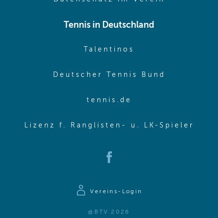
Tennis in Deutschland
(opens in new w
Talentinos
(opens in
Deutscher Tennis Bund
(opens in new wi
tennis.de
(ope
Lizenz f. Ranglisten- u. LK-Spieler
(opens in new window)
Vereins-Login
@BTV 2026