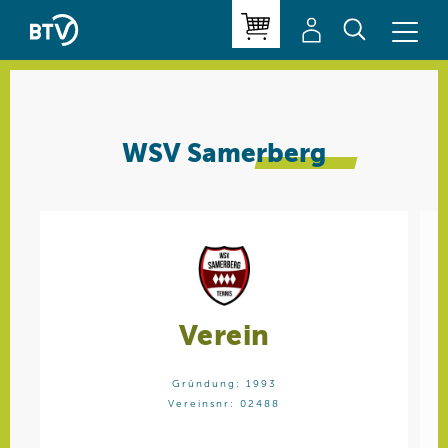
WSV
Samerberg
Verein
Gründung: 1993
Vereinsnr: 02488