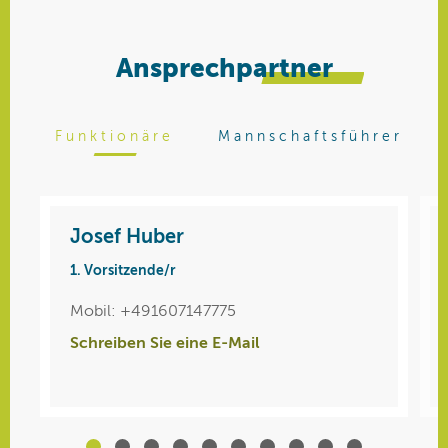
Ansprechpartner
Funktionäre
Mannschaftsführer
Josef Huber
Wolfgang Maurer
1. Vorsitzende/r
Herren 30
Mobil: +491607147775
Mobil: 015115606819
Schreiben Sie eine E-Mail
Schreiben Sie eine E-Mail