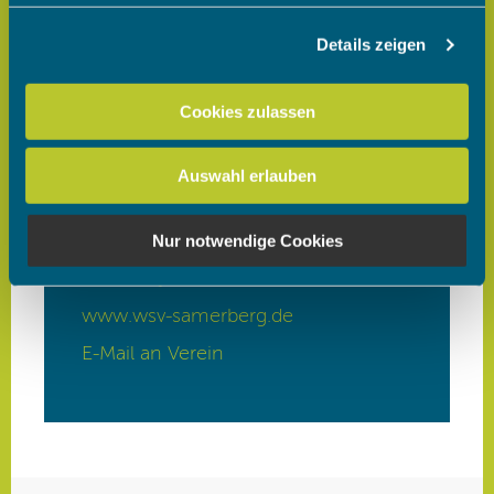
Details zeigen
Wir verwenden Cookies, um Inhalte und Anzeigen zu
personalisieren, Funktionen für soziale Medien anbieten
zu können und die Zugriffe auf unsere Website zu
Cookies zulassen
analysieren. Außerdem geben wir Informationen zu Ihrer
Verwendung unserer Website an unsere Partner für
Auswahl erlauben
soziale Medien, Werbung und Analysen weiter. Unsere
Partner führen diese Informationen möglicherweise mit
weiteren Daten zusammen, die Sie ihnen bereitgestellt
Nur notwendige Cookies
haben oder die sie im Rahmen Ihrer Nutzung der Dienste
gesammelt haben.