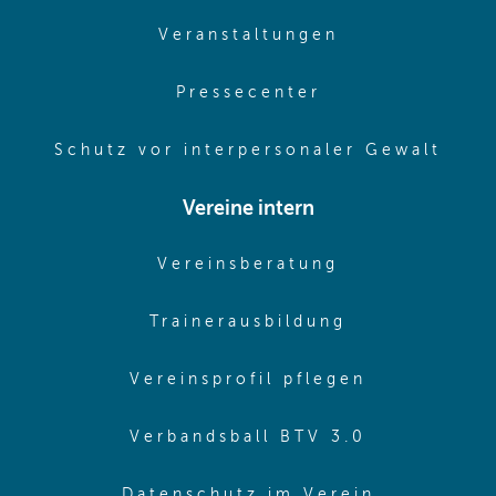
(opens in sam
Veranstaltungen
(opens in same
Pressecenter
(ope
Schutz vor interpersonaler Gewalt
Vereine intern
(opens in sam
Vereinsberatung
(opens in sa
Trainerausbildung
(opens in 
Vereinsprofil pflegen
(opens in 
Verbandsball BTV 3.0
(opens in 
Datenschutz im Verein