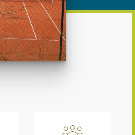
ren Daten
ienste