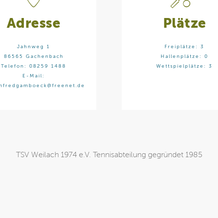
Adresse
Plätze
Jahnweg 1
Freiplätze: 3
86565 Gachenbach
Hallenplätze: 0
Telefon: 08259 1488
Wettspielplätze: 3
E-Mail:
nfredgamboeck@freenet.de
TSV Weilach 1974 e.V. Tennisabteilung gegründet 1985